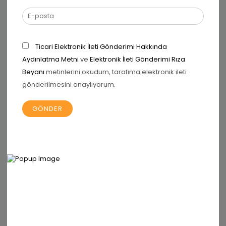
PRO Yüksek Proteinli Madlen Çikolata
KURUMSAL
Ticari Elektronik İleti Gönderimi Hakkında
Aydınlatma Metni
ve
Elektronik İleti Gönderimi Rıza
Alerjen ve GDO Politikası
Beyanı
metinlerini okudum, tarafıma elektronik ileti
Çerez Politikası
gönderilmesini onaylıyorum.
Hakkımızda
Kalite ve Gıda Güvenliği Politikası
Kullanıcı Hüküm ve Şartlar
KVKK Aydınlatma Metni
Mesafeli Satış Sözleşmesi
Üye Sözleşmesi
YARDIM
Hesabım