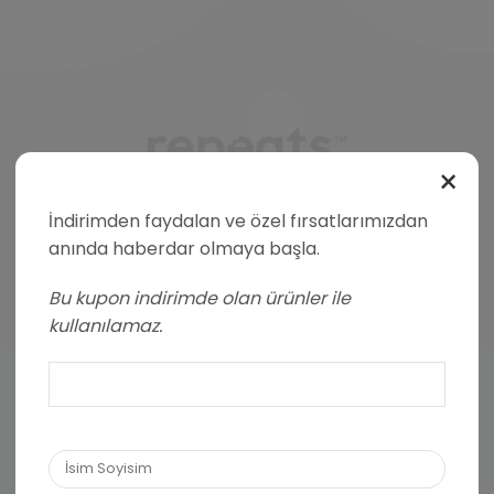
×
İndirimden faydalan ve özel fırsatlarımızdan
Facebook
Instagram
Whatsapp
anında haberdar olmaya başla.
POPÜLER KATEGORILER
Bu kupon indirimde olan ürünler ile
PRO Yüksek Proteinli Çoko Bar
kullanılamaz.
EXTRA Proteinli Çoko Bar
YUM Çoko Bar
PRO Yüksek Proteinli Krema
EXTRA Proteinli Krema
PRO Yüksek Proteinli Kurabiye