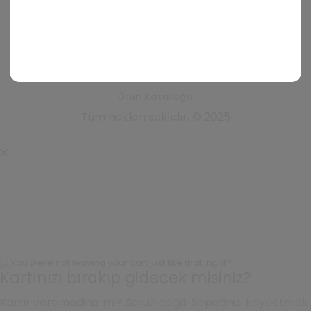
İstek Listem
Teslimat ve İade Koşulları
Sıkça Sorulan Sorular
İletişim
Ürün Kataloğu
Tüm hakları saklıdır. © 2025
Kartınızı bırakıp gidecek misiniz?
Karar veremediniz mi? Sorun değil! Sepetinizi kaydetmek