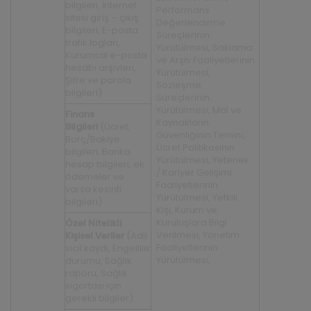
bilgileri, İnternet
Performans
sitesi giriş – çıkış
Değerlendirme
bilgileri, E-posta
Süreçlerinin
trafik logları,
Yürütülmesi, Saklama
Kurumsal e-posta
ve Arşiv Faaliyetlerinin
hesabı arşivleri,
Yürütülmesi,
Şifre ve parola
Sözleşme
bilgileri)
Süreçlerinin
Yürütülmesi, Mal ve
Finans
Kaynakların
Bilgileri
(Ücret,
Güvenliğinin Temini,
Borç/Bakiye
Ücret Politikasının
bilgileri, Banka
Yürütülmesi, Yetenek
hesap bilgileri, ek
/ Kariyer Gelişimi
ödemeler ve
Faaliyetlerinin
varsa kesinti
Yürütülmesi, Yetkili
bilgileri)
Kişi, Kurum ve
Kuruluşlara Bilgi
Özel Nitelikli
Verilmesi, Yönetim
Kişisel Veriler
(Adli
Faaliyetlerinin
sicil kaydı, Engellilik
Yürütülmesi,
durumu, Sağlık
raporu, Sağlık
sigortası için
gerekli bilgiler)