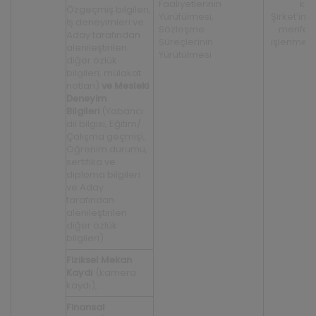
Faaliyetlerinin
kay
Özgeçmiş bilgileri,
Yürütülmesi,
Şirket’in 
İş deneyimleri ve
Sözleşme
menfaati
Aday tarafından
Süreçlerinin
işlenmesi,
alenileştirilen
Yürütülmesi
diğer özlük
bilgileri, mülakat
notları)
ve Mesleki
Deneyim
Bilgileri
(Yabancı
dil bilgisi, Eğitim/
Çalışma geçmişi,
Öğrenim durumu,
sertifika ve
diploma bilgileri
ve Aday
tarafından
alenileştirilen
diğer özlük
bilgileri)
Fiziksel Mekan
Kaydı
(kamera
kaydı),
Finansal