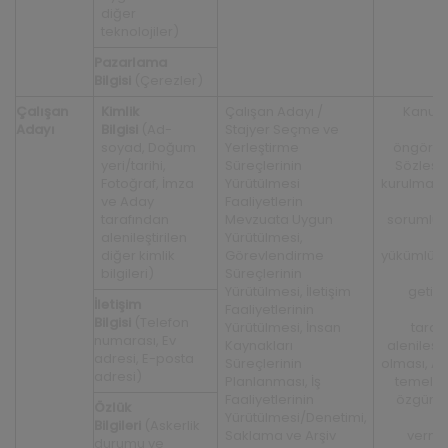
diğer
teknolojiler)
P
azarlama
Bilgisi
(Çerezler)
Çalışan
Kimlik
Çalışan Adayı /
Kanun
Adayı
Bilgisi
(Ad-
Stajyer Seçme ve
a
soyad, Doğum
Yerleştirme
öngörül
yeri/tarihi,
Süreçlerinin
Sözleş
Fotoğraf, İmza
Yürütülmesi
kurulması/
ve Aday
Faaliyetlerin
tarafından
Mevzuata Uygun
sorumlu
alenileştirilen
Yürütülmesi,
h
diğer kimlik
Görevlendirme
yükümlül
bilgileri)
Süreçlerinin
y
Yürütülmesi, İletişim
getiri
İletişim
Faaliyetlerinin
Bilgisi
(Telefon
Yürütülmesi, İnsan
taraf
numarası, Ev
Kaynakları
alenileşti
adresi, E-posta
Süreçlerinin
olması, Ad
adresi)
Planlanması, İş
temel h
Faaliyetlerinin
özgürl
Özlük
Yürütülmesi/Denetimi,
Bilgileri
(Askerlik
Saklama ve Arşiv
verm
durumu ve