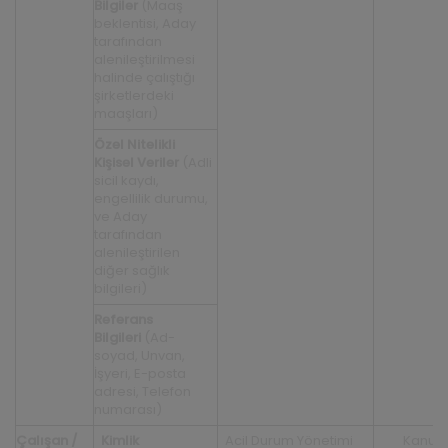
Bilgiler
(Maaş
beklentisi, Aday
tarafından
alenileştirilmesi
halinde çalıştığı
şirketlerdeki
maaşları)
Özel Nitelikli
Kişisel Veriler
(Adli
sicil kaydı,
engellilik durumu,
ve Aday
tarafından
alenileştirilen
diğer sağlık
bilgileri)
Referans
Bilgileri
(Ad-
soyad, Unvan,
İşyeri, E-posta
adresi, Telefon
numarası)
Çalışan /
Kimlik
Acil Durum Yönetimi
Kanun