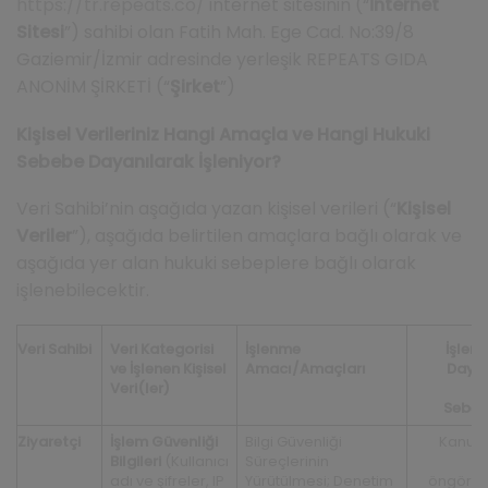
https://tr.repeats.co/
internet sitesinin (“
İnternet
Sitesi
”) sahibi olan Fatih Mah. Ege Cad. No:39/8
Gaziemir/İzmir adresinde yerleşik REPEATS GIDA
ANONİM ŞİRKETİ (“
Şirket
”)
Kişisel Verileriniz Hangi Amaçla ve Hangi Hukuki
Sebebe Dayanılarak İşleniyor?
Veri Sahibi’nin aşağıda yazan kişisel verileri (“
Kişisel
Veriler
”), aşağıda belirtilen amaçlara bağlı olarak ve
aşağıda yer alan hukuki sebeplere bağlı olarak
işlenebilecektir.
Veri Sahibi
Veri Kategorisi
İşlenme
İşlen
ve İşlenen Kişisel
Amacı/Amaçları
Daya
Veri(ler)
H
Sebep
Ziyaretçi
İşlem Güvenliği
Bilgi Güvenliği
Kanun
Bilgileri
(Kullanıcı
Süreçlerinin
a
adı ve şifreler, IP
Yürütülmesi; Denetim
öngörül