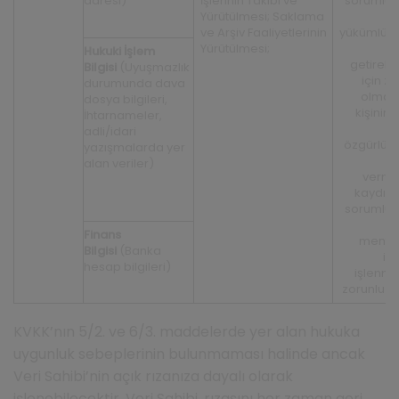
adresi)
İşlerinin Takibi ve
sorumlu
Yürütülmesi; Saklama
h
ve Arşiv Faaliyetlerinin
yükümlül
Yürütülmesi;
y
Hukuki İşlem
getirebi
Bilgisi
(Uyuşmazlık
için z
durumunda dava
olması, 
dosya bilgileri,
kişinin
İhtarnameler,
h
adli/idari
özgürlükl
yazışmalarda yer
alan veriler)
verm
kaydıyla
sorumlu
m
Finans
menfaa
Bilgisi
(Banka
içi
hesap bilgileri)
işlenme
zorunlu o
KVKK’nın 5/2. ve 6/3. maddelerde yer alan hukuka
uygunluk sebeplerinin bulunmaması halinde ancak
Veri Sahibi’nin açık rızanıza dayalı olarak
işlenebilecektir. Veri Sahibi, rızasını her zaman geri