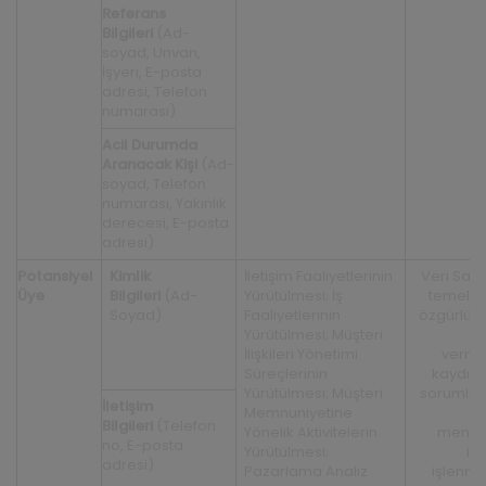
Referans
Bilgileri
(Ad-
soyad, Unvan,
İşyeri, E-posta
adresi, Telefon
numarası)
Acil Durumda
Aranacak Kişi
(Ad-
soyad, Telefon
numarası, Yakınlık
derecesi, E-posta
adresi)
P
otansiyel
Kimlik
İletişim Faaliyetlerinin
Veri Sahi
Üye
Bilgileri
(Ad-
Yürütülmesi; İş
temel h
Soyad)
Faaliyetlerinin
özgürlükl
Yürütülmesi; Müşteri
İlişkileri Yönetimi
verm
Süreçlerinin
kaydıyla
Yürütülmesi; Müşteri
sorumlu
İletişim
Memnuniyetine
m
Bilgileri
(Telefon
Yönelik Aktivitelerin
menfaa
no, E-posta
Yürütülmesi;
içi
adresi)
Pazarlama Analiz
işlenme