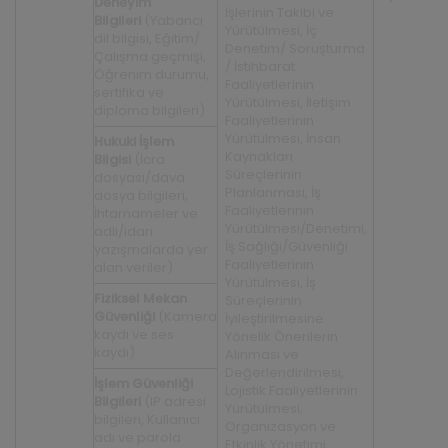
Deneyim
İşlerinin Takibi ve
Bilgileri
(Yabancı
Yürütülmesi, İç
dil bilgisi, Eğitim/
Denetim/ Soruşturma
Çalışma geçmişi,
/ İstihbarat
Öğrenim durumu,
Faaliyetlerinin
sertifika ve
Yürütülmesi, İletişim
diploma bilgileri)
Faaliyetlerinin
Yürütülmesi, İnsan
Hukuki İşlem
Kaynakları
Bilgisi
(İcra
Süreçlerinin
dosyası/dava
Planlanması, İş
dosya bilgileri,
Faaliyetlerinin
İhtarnameler ve
Yürütülmesi/Denetimi,
adli/idari
İş Sağlığı/Güvenliği
yazışmalarda yer
Faaliyetlerinin
alan veriler)
Yürütülmesi, İş
Fiziksel Mekan
Süreçlerinin
Güvenliği
(Kamera
İyileştirilmesine
kaydı ve ses
Yönelik Önerilerin
kaydı)
Alınması ve
Değerlendirilmesi,
İşlem Güvenliği
Lojistik Faaliyetlerinin
Bilgileri
(IP adresi
Yürütülmesi,
bilgileri, Kullanıcı
Organizasyon ve
adı ve parola
Etkinlik Yönetimi,