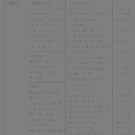
Stajyer
Bilgisi
(Ad-
Süreçlerinin
a
soyad, T.C. kimlik
Yürütülmesi,
öngörül
numarası,
Çalışanlar İçin İş Akdi
Sözleş
Cinsiyet, Medeni
ve Mevzuattan
kurulması/
Durum, Doğum
Kaynaklı
yeri/tarihi,
Yükümlülüklerin
sorumlu
Fotoğraf, İmza,
Yerine Getirilmesi,
h
Sosyal medya
Çalışanlar İçin Yan
yükümlül
hesapları)
Haklar ve Menfaatleri
y
Süreçlerinin
getiri
İletişim
Yürütülmesi, Denetim
Çalı
Bilgisi
(Telefon
/ Etik Faaliyetlerinin
St
numarası, Ev
Yürütülmesi, Eğitim
taraf
adresi, E-posta
Faaliyetlerinin
alenileşti
adresi)
Yürütülmesi, Erişim
ol
Yetkilerinin
Çalışa
Özlük
Yürütülmesi,
Staj
Bilgileri
(Askerlik
Faaliyetlerin
temel h
durumu ve
Mevzuata Uygun
özgürl
Özgeçmiş bilgileri,
Yürütülmesi, Finans ve
İş deneyimleri, İzin
Muhasebe İşlerinin
verm
bilgileri, Disiplin
Yürütülmesi,
kay
soruşturması,
Görevlendirme
Şirket’in 
Performans
Süreçlerinin
menfaati
bilgileri)
ve Mesleki
Yürütülmesi, Hukuk
işlenmesi,