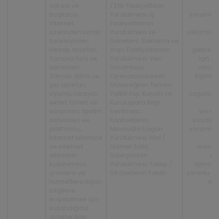
adresi ve
/ Etik Faaliyetlerin
başkaca
Yürütülmesi; İş
sorumlu
internet
Faaliyetlerinin
h
üzerinden kimlik
Yürütülmesi ve
yükümlül
belirleyiciler,
Denetimi; Saklama ve
y
Hesap ayarları,
Arşiv Faaliyetlerinin
getirebi
Tarayıcı türü ve
Yürütülmesi; Veri
için z
sürümleri,
Sorumlusu
olması, 
Zaman dilimi ve
Operasyonlarının
kişinin
yer ayarları,
Güvenliğinin Temini;
h
Uyumlu tarayıcı
Yetkili Kişi, Kurum ve
özgürlükl
ekleri, türleri ve
Kuruluşlara Bilgi
sürümleri, İşletim
Verilmesi;
verm
sistemleri ve
Faaliyetlerin
kaydıyla
platformu,
Mevzuata Uygun
sorumlu
İnternet sitemize
Yürütülmesi; Mal /
m
ve internet
Hizmet Satış
menfaa
sitemizin
Süreçlerinin
içi
kullanımına,
Yürütülmesi; Talep /
işlenme
ürünlere ve
Şikayetlerin Takibi
zorunlu ol
hizmetlere ilişkin
Açı
bilgilere
erişebilmek için
kullandığınız
aygıtlardaki