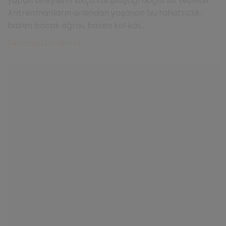
yapan bireylerin sıkça karşılaştığı doğal bir tepkidir.
Antrenmanların ardından yaşanan bu rahatsızlık;
bazen bacak ağrısı, bazen kol kas...
Okumaya Devam Et