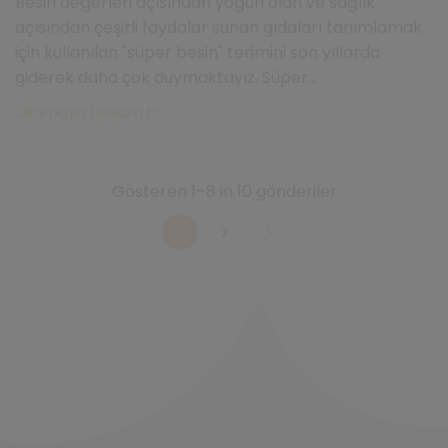
Besin değerleri açısından yoğun olan ve sağlık
açısından çeşitli faydalar sunan gıdaları tanımlamak
için kullanılan "süper besin" terimini son yıllarda
giderek daha çok duymaktayız. Süper...
Okumaya Devam Et
Gösteren 1–8 in 10 gönderiler
1
2