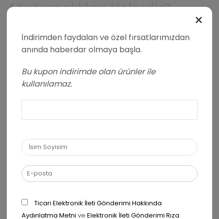
Atıştırmalıkları Nelerdir?
×
11 Temmuz 2025
/
1168
/
0
İndirimden faydalan ve özel fırsatlarımızdan
Düzenli olarak spor yapan bireyler için yalnızca
anında haberdar olmaya başla.
antrenman performansı değil, gün içerisindeki
beslenme düzeni de büyük önem taşır. Antrenman
Bu kupon indirimde olan ürünler ile
süresince harcanan enerjinin geri kazanılması ve...
kullanılamaz.
Okumaya Devam Et
Ticari Elektronik İleti Gönderimi Hakkında
Aydınlatma Metni
ve
Elektronik İleti Gönderimi Rıza