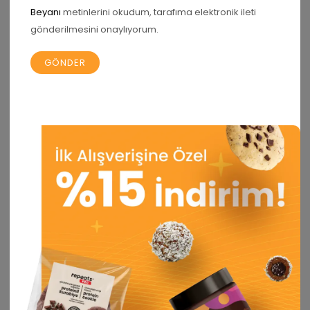
Beyanı
metinlerini okudum, tarafıma elektronik ileti
gönderilmesini onaylıyorum.
Gece Acıkınca Ne Yenir?
Sağlıklı Gece Atıştırmalıkları
23 Haziran 2025
/
1803
/
0
Günümüzde yoğun iş temposu ve düzensiz beslenme
alışkanlıkları nedeniyle gece yemek yemek isteği
birçok kişinin yaşadığı ortak bir sorundur. Özellikle
akşam saatlerinde ortaya çıkan ani...