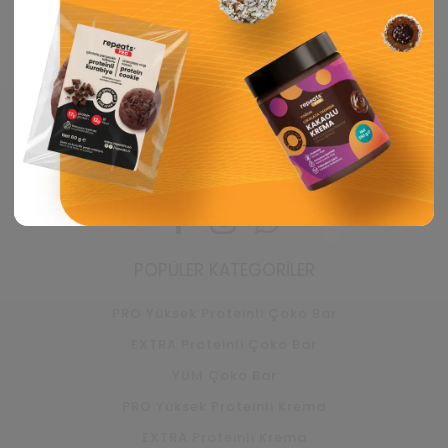
Facebook
Instagram
Whatsapp
POPÜLER KATEGORILER
PRO Yüksek Proteinli Çoko Bar
EXTRA Proteinli Çoko Bar
YUM Çoko Bar
PRO Yüksek Proteinli Krema
EXTRA Proteinli Krema