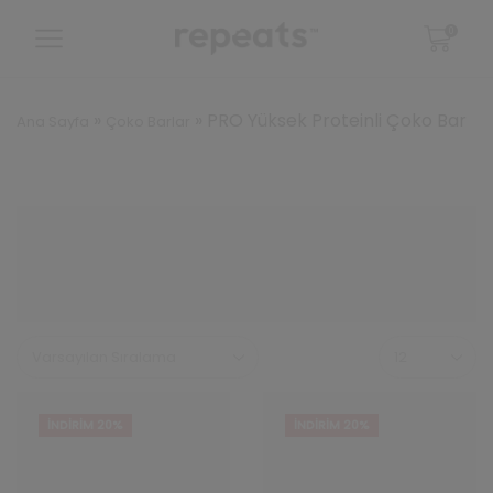
0
»
»
PRO Yüksek Proteinli Çoko Bar
Ana Sayfa
Çoko Barlar
Sayfa
başına
ürün
sayısı
İNDIRIM 20%
İNDIRIM 20%