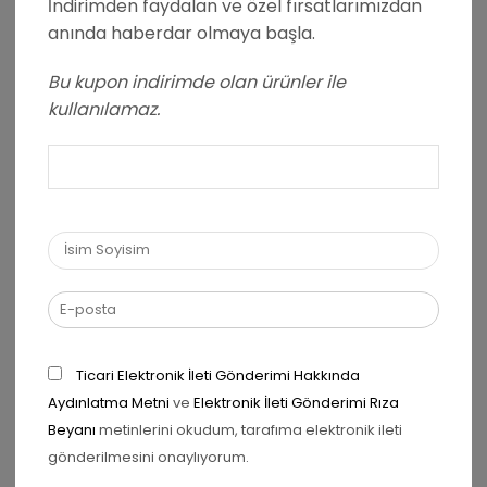
İndirimden faydalan ve özel fırsatlarımızdan
anında haberdar olmaya başla.
Bu kupon indirimde olan ürünler ile
kullanılamaz.
Ad
*
E-posta
*
Ticari Elektronik İleti Gönderimi Hakkında
Aydınlatma Metni
ve
Elektronik İleti Gönderimi Rıza
Daha sonraki yorumlarımda kullanılması için adım, e-
Beyanı
metinlerini okudum, tarafıma elektronik ileti
posta adresim ve site adresim bu tarayıcıya
kaydedilsin.
gönderilmesini onaylıyorum.