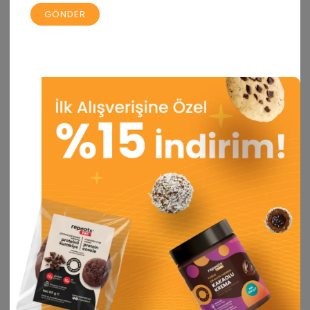
İlgili ürünler
İNDIRIM 20%
İNDIRIM 20%
Yüksek Proteinli Fındıklı Sütlü
Sütlü Çoko Bar 80gr X 10
Çoko Bar 35gr
Adet