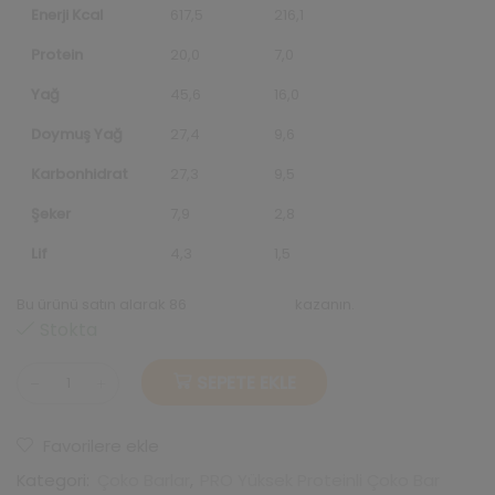
Enerji Kcal
617,5
216,1
Protein
20,0
7,0
Yağ
45,6
16,0
Doymuş Yağ
27,4
9,6
Karbonhidrat
27,3
9,5
Şeker
7,9
2,8
Lif
4,3
1,5
Bu ürünü satın alarak 86
repeats puanı
kazanın.
Stokta
SEPETE EKLE
Yüksek
Proteinli
Çilekli
Favorilere ekle
Portakallı
Beyaz
Kategori:
Çoko Barlar
,
PRO Yüksek Proteinli Çoko Bar
Çoko