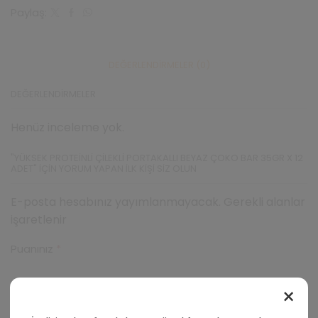
Bar
Paylaş:
35gr
X
12
Adet
DEĞERLENDIRMELER (0)
adet
DEĞERLENDIRMELER
Henüz inceleme yok.
"YÜKSEK PROTEINLI ÇILEKLI PORTAKALLI BEYAZ ÇOKO BAR 35GR X 12
ADET" IÇIN YORUM YAPAN ILK KIŞI SIZ OLUN
E-posta hesabınız yayımlanmayacak. Gerekli alanlar
işaretlenir
Puanınız
*
Yorumunuz
*
×