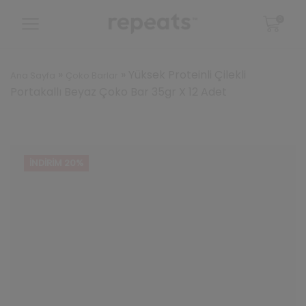
0
»
»
Yüksek Proteinli Çilekli
Ana Sayfa
Çoko Barlar
Portakallı Beyaz Çoko Bar 35gr X 12 Adet
İNDIRIM 20%