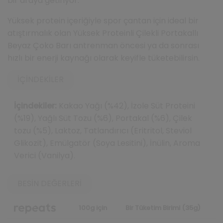
bir araya getiriyor.
Yüksek protein içeriğiyle spor çantan için ideal bir
atıştırmalık olan Yüksek Proteinli Çilekli Portakallı
Beyaz Çoko Barı antrenman öncesi ya da sonrası
hızlı bir enerji kaynağı olarak keyifle tüketebilirsin.
İÇINDEKILER
İçindekiler:
Kakao Yağı (%42), İzole Süt Proteini
(%19), Yağlı Süt Tozu (%6), Portakal (%6), Çilek
tozu (%5), Laktoz, Tatlandırıcı (Eritritol, Steviol
Glikozit), Emülgatör (Soya Lesitini), İnülin, Aroma
Verici (Vanilya).
BESIN DEĞERLERI
100g için
Bir Tüketim Birimi (35g)