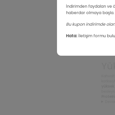
İndirimden faydalan ve ö
Yüks
haberdar olmaya başla.
Bu kupon indirimde olan 
₺
Hata:
İletişim formu bul
Yü
Kahvalt
katkısı
yüksek 
besleyi
Protein
Deva