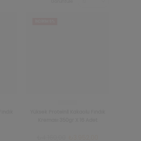
Görüntüle
başına
ürün
sayısı
İNDIRIM 5%
Fındık
Yüksek Proteinli Kakaolu Fındık
Kreması 350gr X 16 Adet
Orijinal
Şu
₺
4.160,00
₺
3.952,00