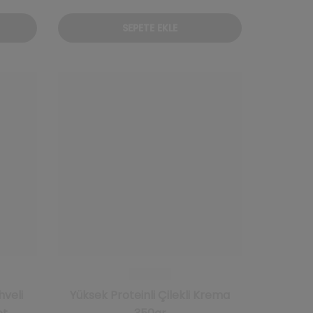
fiyat:
andaki
SEPETE EKLE
₺4.160,00.
fiyat:
₺3.952,00.
hveli
Yüksek Proteinli Çilekli Krema