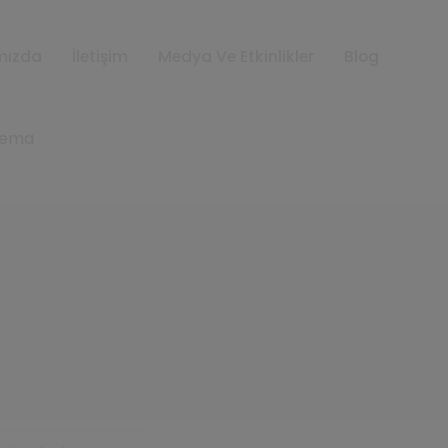
mızda
İletişim
Medya Ve Etkinlikler
Blog
Krema