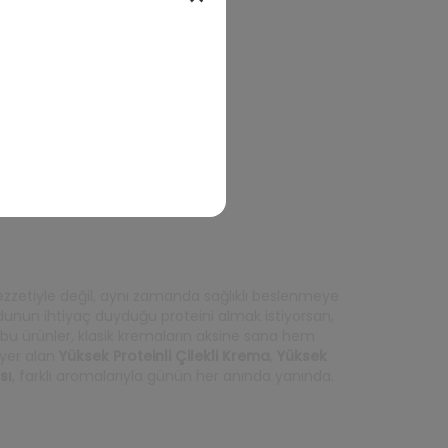
lezzetiyle değil, aynı zamanda sağlıklı beslenmeye
dunun ihtiyaç duyduğu proteini almak istiyorsan,
 bu ürünler, klasik kremaların aksine sana hem
 yer alan
Yüksek Proteinli Çilekli Krema
,
Yüksek
sı
, farklı aromalarıyla günün her anında yanında.