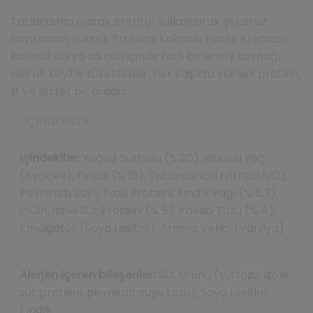
Tatlandırıcı olarak eritritol kullanılarak şekersiz
hazırlanan Yüksek Proteinli Kakaolu Fındık Kreması,
kahvaltıda ya da gün içinde tatlı bir enerji kaynağı
olarak keyifle tüketilebilir. Her kaşıkta yüksek protein,
lif ve lezzet bir arada!
İÇINDEKILER
İçindekiler:
Yağsız Süttozu (% 20), Bitkisel Yağ
(Ayçiçek), Fındık (% 15), Tatlandırıcı (Eritritol %12),
Peyniraltı Suyu Tozu Proteini, Fındık Yağı (% 6,7),
İnülin, İzole Süt Proteini (% 5), Kakao Tozu (% 4),
Emülgatör (Soya Lesitini), Aroma Verici (Vanilya)
Alerjen içeren bileşenler:
Süt Ürünü (süttozu, izole
süt proteini, peyniraltısuyu tozu), Soya Lesitini,
Fındık.