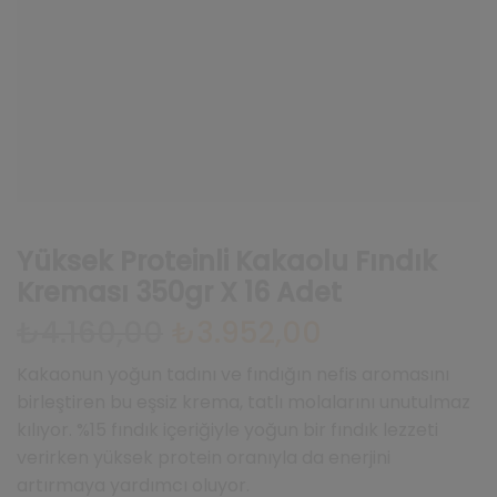
Yüksek Proteinli Kakaolu Fındık
Kreması 350gr X 16 Adet
₺
4.160,00
Orijinal
₺
3.952,00
Şu
fiyat:
andaki
₺4.160,00.
fiyat:
Kakaonun yoğun tadını ve fındığın nefis aromasını
₺3.952,00.
birleştiren bu eşsiz krema, tatlı molalarını unutulmaz
kılıyor. %15 fındık içeriğiyle yoğun bir fındık lezzeti
verirken yüksek protein oranıyla da enerjini
artırmaya yardımcı oluyor.