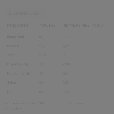
BESIN DEĞERLERI
100g için
Bir Tüketim Birimi (20g)
Enerji Kcal
622
124,4
Protein
23,1
4,62
Yağ
37,9
7,58
Doymuş Yağ
4,4
0,88
Karbonhidrat
33
6,6
Şeker
9,4
1,88
Lif
8,2
1,64
Bu ürünü satın alarak 395
repeats puanı
kazanın.
Stokta