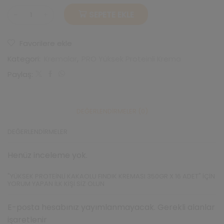
SEPETE EKLE
Yüksek
Proteinli
Kakaolu
Favorilere ekle
Fındık
Kreması
Kategori:
Kremalar
,
PRO Yüksek Proteinli Krema
350gr
X
Paylaş:
16
Adet
adet
DEĞERLENDIRMELER (0)
DEĞERLENDIRMELER
Henüz inceleme yok.
"YÜKSEK PROTEINLI KAKAOLU FINDIK KREMASI 350GR X 16 ADET" IÇIN
YORUM YAPAN ILK KIŞI SIZ OLUN
E-posta hesabınız yayımlanmayacak. Gerekli alanlar
işaretlenir