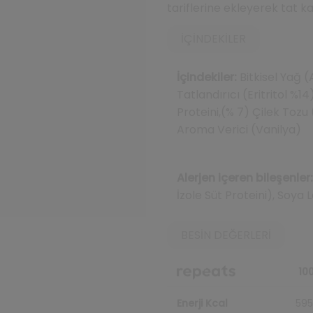
tariflerine ekleyerek tat ka
İÇINDEKILER
İçindekiler:
Bitkisel Yağ (
Tatlandırıcı (Eritritol %14
Proteini,(% 7) Çilek Tozu 
Aroma Verici (Vanilya)
Alerjen içeren bileşenler:
İzole Süt Proteini), Soya L
BESIN DEĞERLERI
100
Enerji Kcal
595