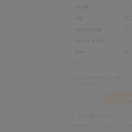
Protein
23,
Yağ
36,
Doymuş Yağ
4,8
Karbonhidrat
32,
Şeker
15
Lif
3,4
Bu ürünü satın alarak 440
rep
Stokta
SEPET
Yüksek
Proteinli
Çilekli
Favorilere ekle
Krema
Kategori:
Kremalar
,
PRO Y
350gr
X