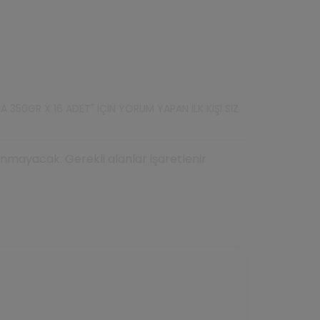
A 350GR X 16 ADET" IÇIN YORUM YAPAN ILK KIŞI SIZ
mayacak. Gerekli alanlar işaretlenir