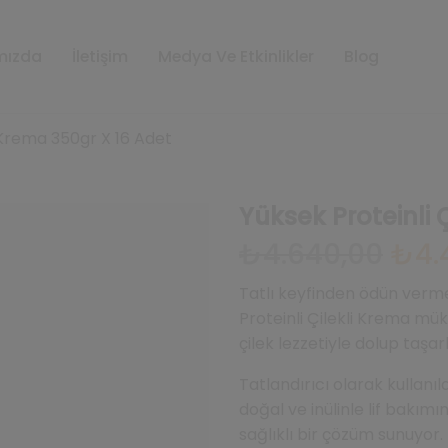
mızda
İletişim
Medya Ve Etkinlikler
Blog
i Krema 350gr X 16 Adet
Yüksek Proteinli 
Orijina
₺
4.640,00
₺
4.
fiyat:
₺4.64
Tatlı keyfinden ödün verme
Proteinli Çilekli Krema m
çilek lezzetiyle dolup taşar
Tatlandırıcı olarak kullanıl
doğal ve inülinle lif bakımı
sağlıklı bir çözüm sunuyor. 