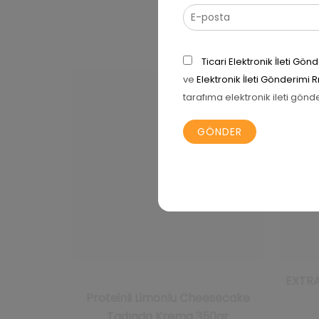
Ticari Elektronik İleti G
ve
Elektronik İleti Gönderimi 
tarafıma elektronik ileti gönd
EXTRA
Proteinli Limonlu Cheesecake
Tadında Krema 350gr