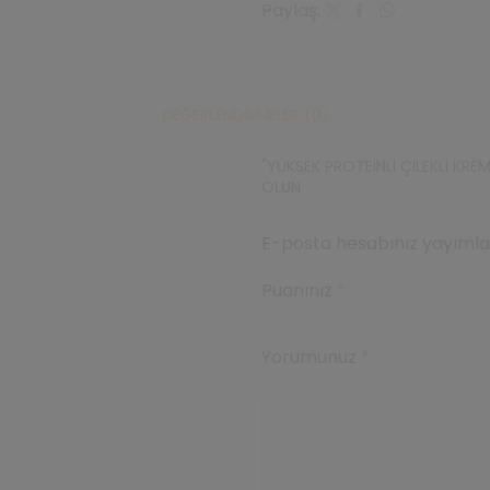
Paylaş:
16
Adet
adet
DEĞERLENDIRMELER (0)
"YÜKSEK PROTEINLI ÇILEKLI KREM
OLUN
E-posta hesabınız yayımlan
Puanınız
*
Yorumunuz
*