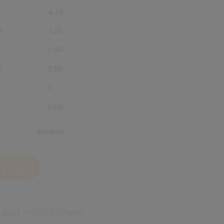
7
4,74
3
7,26
0,96
9
6,58
3
0,68
eats puanı
kazanın.
E EKLE
üksek Proteinli Krema