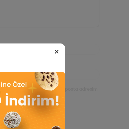
×
da kullanılması için adım, e-posta adresim
ıcıya kaydedilsin.