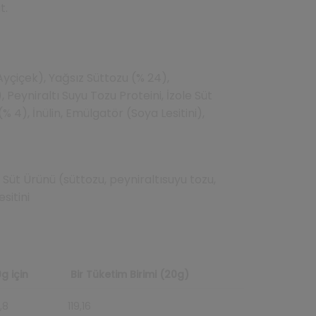
t.
Ayçiçek), Yağsız Süttozu (% 24),
), Peyniraltı Suyu Tozu Proteini, İzole Süt
(% 4), İnülin, Emülgatör (Soya Lesitini),
Süt Ürünü (süttozu, peyniraltısuyu tozu,
esitini
g için
Bir Tüketim Birimi (20g)
,8
119,16