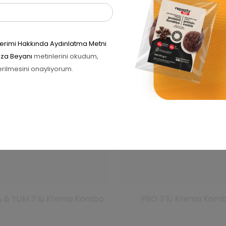
İlgili ürünler
önderimi Hakkında Aydınlatma Metni
Rıza Beyanı
metinlerini okudum,
erilmesini onaylıyorum.
 & YUM 3’lü Krema Kombo
PRO 3’lü Krema Kom