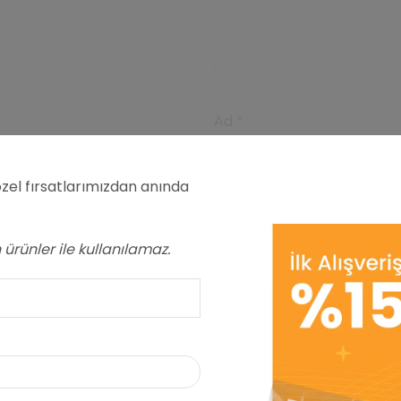
Ad
*
zel fırsatlarımızdan anında
E-posta
*
ürünler ile kullanılamaz.
Daha sonraki yorumlarım
ve site adresim bu taray