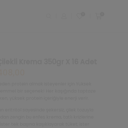
0
0
Çilekli Krema 350gr X 16 Adet
l
Şu
408,00
andaki
0,00.
fiyat:
den protein almak isteyenler için Yüksek
₺4.408,00.
ükemmel bir seçenek! Her kaşığında taptaze
ken, yüksek protein içeriğiyle enerji verir.
an eritritol sayesinde şekersiz, çilek tozuyla
ndan zengin bu enfes krema, tatlı krizlerine
İster tek başına kaşıklayarak tüket; ister