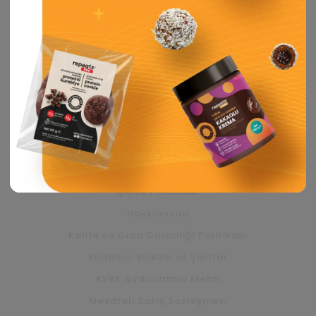
YUM Çoko Bar
PRO Yüksek Proteinli Krema
EXTRA Proteinli Krema
PRO Yüksek Proteinli Kurabiye
PRO Yüksek Proteinli Madlen Çikolata
KURUMSAL
Alerjen ve GDO Politikası
Çerez Politikası
Hakkımızda
Kalite ve Gıda Güvenliği Politikası
Kullanıcı Hüküm ve Şartlar
KVKK Aydınlatma Metni
Mesafeli Satış Sözleşmesi