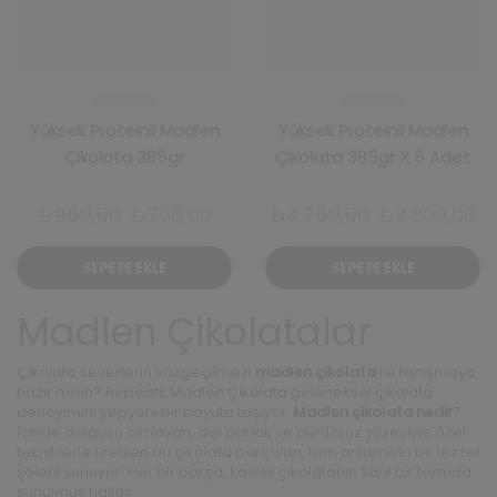
Yüksek Proteinli Madlen
Yüksek Proteinli Madlen
Çikolata 385gr
Çikolata 385gr X 5 Adet
Orijinal
Şu
Orijinal
Ş
₺
950,00
₺
760,00
₺
4.750,00
₺
3.800,00
fiyat:
andaki
fiyat:
an
SEPETE EKLE
SEPETE EKLE
₺950,00.
fiyat:
₺4.750,00.
fi
₺760,00.
₺3
Madlen Çikolatalar
Çikolata severlerin vazgeçilmezi
madlen çikolata
ile tanışmaya
hazır mısın? Repeats Madlen Çikolata geleneksel çikolata
deneyimini yepyeni bir boyuta taşıyor.
Madlen çikolata nedir
?
İçinde dolgusu olmayan, dışı parlak ve pürüzsüz yüzeyiyle özel
tekniklerle üretilen bu çikolata parçaları, tam anlamıyla bir lezzet
şöleni sunuyor. Her bir parça, kaliteli çikolatanın zarif bir formda
sunulmuş halidir.