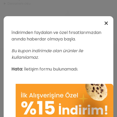
Devamını oku
×
İndirimden faydalan ve özel fırsatlarımızdan
anında haberdar olmaya başla.
Bu kupon indirimde olan ürünler ile
kullanılamaz.
Hata:
İletişim formu bulunamadı.
Facebook
Instagram
Whatsapp
POPÜLER KATEGORILER
PRO Yüksek Proteinli Çoko Bar
EXTRA Proteinli Çoko Bar