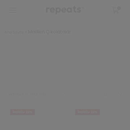
0
»
Madlen Çikolatalar
Ana Sayfa
Sayfa
başına
ürün
sayısı
İNDIRIM 20%
İNDIRIM 20%