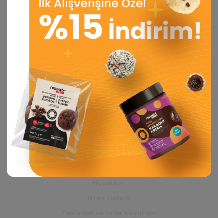
KURUMSAL
Alerjen ve GDO Politikası
Çerez Politikası
Hakkımızda
Kalite ve Gıda Güvenliği Politikası
Kullanıcı Hüküm ve Şartlar
KVKK Aydınlatma Metni
Mesafeli Satış Sözleşmesi
Üye Sözleşmesi
YARDIM
Hesabım
İstek Listem
Teslimat ve İade Koşulları