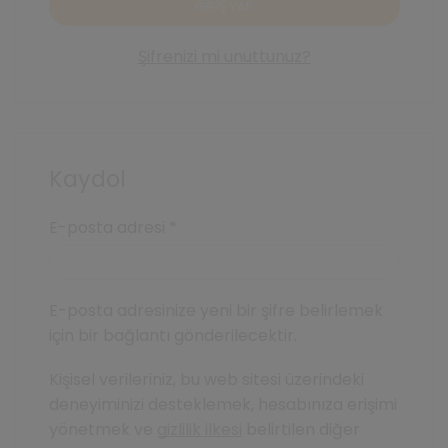
GIRIŞ YAP
Şifrenizi mi unuttunuz?
Kaydol
Gerekli
E-posta adresi
*
E-posta adresinize yeni bir şifre belirlemek
için bir bağlantı gönderilecektir.
Kişisel verileriniz, bu web sitesi üzerindeki
deneyiminizi desteklemek, hesabınıza erişimi
yönetmek ve
gizlilik ilkesi
belirtilen diğer