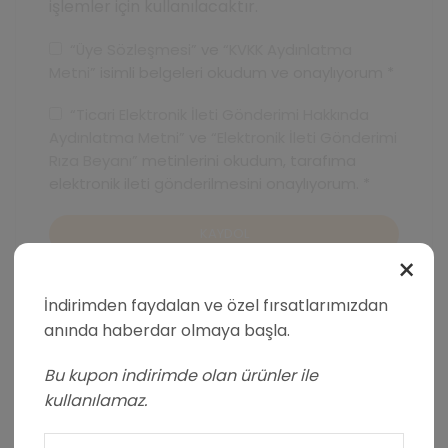
işlemler için kullanılacaktır.
“Üye Sözleşmesi”
ve
“KVKK Aydınlatma
Metni”
isimli belgeleri okudum ve onaylıyorum
*
“Ticari Elektronik İleti Gönderimi Hakkında
Aydınlatma Metni”
ve
“Elektronik İleti Gönderimi
Rıza Beyanı”
metinlerini okudum, tarafıma
elektronik ileti gönderilmesini onaylıyorum.
*
KAYDOL
×
İndirimden faydalan ve özel fırsatlarımızdan
anında haberdar olmaya başla.
Bu kupon indirimde olan ürünler ile
kullanılamaz.