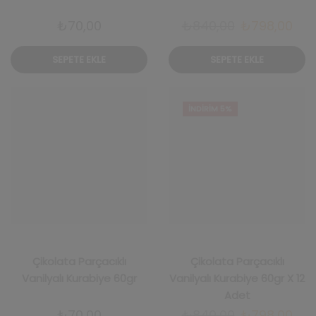
Orijinal
Şu
₺
70,00
₺
840,00
₺
798,00
fiyat:
and
SEPETE EKLE
SEPETE EKLE
₺840,00.
fiya
₺79
İNDIRIM 5%
İNDIRIM 5%
Çikolata Parçacıklı
Çikolata Parçacıklı
Vanilyalı Kurabiye 60gr
Vanilyalı Kurabiye 60gr X 12
Adet
Orijinal
Şu
₺
70,00
₺
840,00
₺
798,00