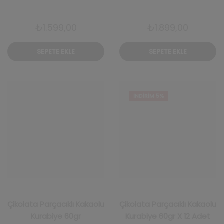
₺
1.599,00
₺
1.899,00
SEPETE EKLE
SEPETE EKLE
İNDIRIM 5%
İNDIRIM 5%
Çikolata Parçacıklı Kakaolu
Çikolata Parçacıklı Kakaolu
Kurabiye 60gr
Kurabiye 60gr X 12 Adet