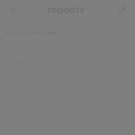
0
»
Tüm Ürünler
Ana Sayfa
Sayfa
başına
ürün
sayısı