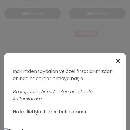
fiyat:
and
SEPETE EKLE
SEPETE EKLE
₺840,00.
fiya
₺79
İNDIRIM 5%
İNDIRIM 5%
×
İndirimden faydalan ve özel fırsatlarımızdan
anında haberdar olmaya başla.
Bu kupon indirimde olan ürünler ile
Karışık Madlen Çikolata
Karışık Madlen Çikolata
kullanılamaz.
385gr
385gr X 5 Adet
Hata:
İletişim formu bulunamadı.
Orijinal
Ş
₺
700,00
₺
3.500,00
₺
3.325,00
fiyat:
an