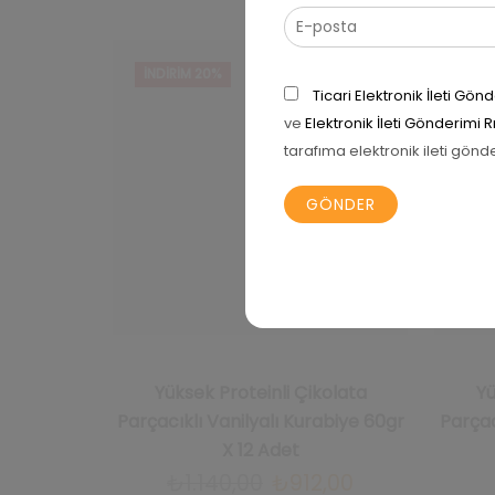
İNDIRIM 20%
İNDI
Ticari Elektronik İleti G
ve
Elektronik İleti Gönderimi 
tarafıma elektronik ileti gönd
Yüksek Proteinli Çikolata
Yü
Parçacıklı Vanilyalı Kurabiye 60gr
Parçac
X 12 Adet
Orijinal
Şu
₺
1.140,00
₺
912,00