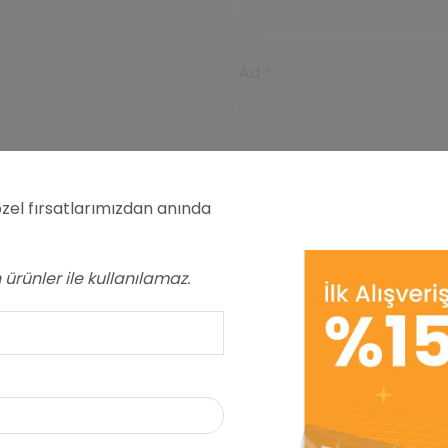
Ad
*
E-posta
*
zel fırsatlarımızdan anında
Daha sonraki yorumlarım
ve site adresim bu taray
ürünler ile kullanılamaz.
İlgili ürünler