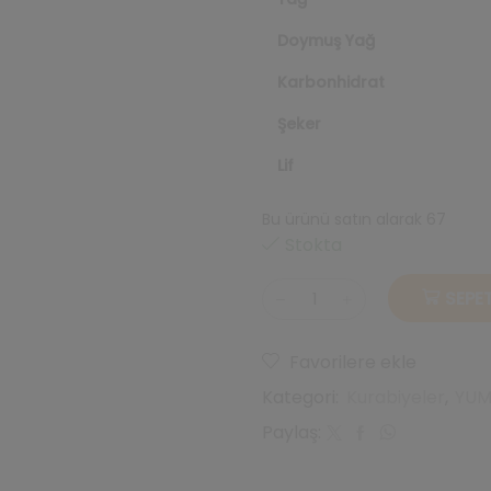
Doymuş Yağ
Karbonhidrat
Şeker
Lif
Bu ürünü satın alarak 67
repe
Stokta
SEPET
Çikolata
Parçacıklı
Vanilyalı
Favorilere ekle
Kurabiye
Kategori:
Kurabiyeler
,
YUM
60gr
X
Paylaş:
12
Adet
adet