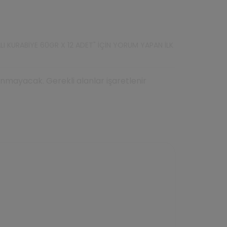
LI KURABIYE 60GR X 12 ADET" IÇIN YORUM YAPAN ILK
mayacak. Gerekli alanlar işaretlenir