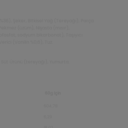
36), Şeker, Bitkisel Yağ (Tereyağı), Parça
 Pekmez (üzüm), Nişasta (mısır),
ofosfat, sodyum bikarbonat), Taşıyıcı
erici (Vanilin %0,6), Tuz.
Süt Ürünü (tereyağı), Yumurta.
60g için
604,78
6,29
18,02