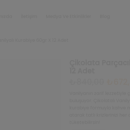
mızda
İletişim
Medya Ve Etkinlikler
Blog
nilyalı Kurabiye 60gr X 12 Adet
Çikolata Parçacık
12 Adet
Orijinal
₺
840,00
₺
672
fiyat:
₺840,00.
Vanilyanın zarif lezzetiyle
buluşuyor. Çikolatalı Vanilyal
kurabiye formuyla kahve mo
atarak tatlı krizlerinizi her
tüketebilirsin!