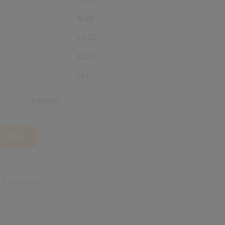
10,45
54,72
22,08
1,93
ats puanı
kazanın.
E EKLE
 Kurabiye