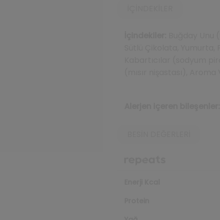
İÇINDEKILER
İçindekiler:
Buğday Unu (%
Sütlü Çikolata, Yumurta,
Kabartıcılar (sodyum pir
(mısır nişastası), Aroma V
Alerjen içeren bileşenler:
BESIN DEĞERLERI
Enerji Kcal
Protein
Yağ