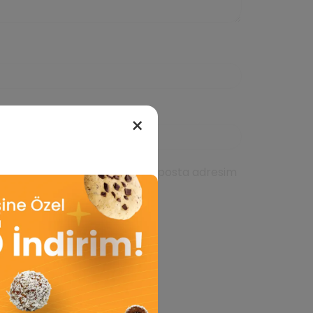
×
da kullanılması için adım, e-posta adresim
ıcıya kaydedilsin.