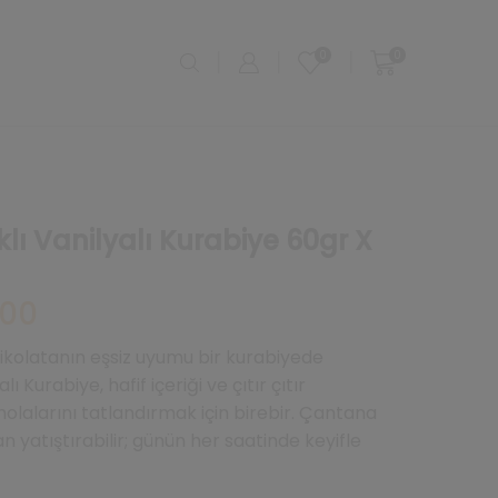
0
0
lı Vanilyalı Kurabiye 60gr X
Şu
,00
andaki
fiyat:
 çikolatanın eşsiz uyumu bir kurabiyede
₺672,00.
ı Kurabiye, hafif içeriği ve çıtır çıtır
lalarını tatlandırmak için birebir. Çantana
 an yatıştırabilir; günün her saatinde keyifle