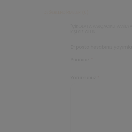
DEĞERLENDIRMELER (0)
"ÇIKOLATA PARÇACIKLI VANILYA
KIŞI SIZ OLUN
E-posta hesabınız yayımlan
Puanınız
*
Yorumunuz
*