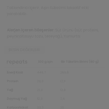
Tatlandırıcı içerir. Aşırı tüketimi laksatif etki
yaratabilir.
Alerjen içeren bileşenler:
Süt Ürünü (süt proteini,
peyniraltısuyu tozu, tereyağ), Yumurta.
BESIN DEĞERLERI
100 g için
Bir Tüketim Birimi (60 g)
Enerji Kcal
449,7
269,8
Protein
28,9
17,3
Yağ
21,3
12,8
Doymuş Yağ
12,3
7,4
Karbonhidrat
33,3
20