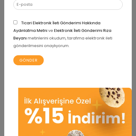
Ticari Elektronik İleti Gönderimi Hakkında
Aydınlatma Metni
ve
Elektronik İleti Gönderimi Rıza
Ad
*
Beyanı
metinlerini okudum, tarafıma elektronik ileti
gönderilmesini onaylıyorum.
E-posta
*
Daha sonraki yorumlarımda kullanılması için adım, e-
posta adresim ve site adresim bu tarayıcıya
kaydedilsin.