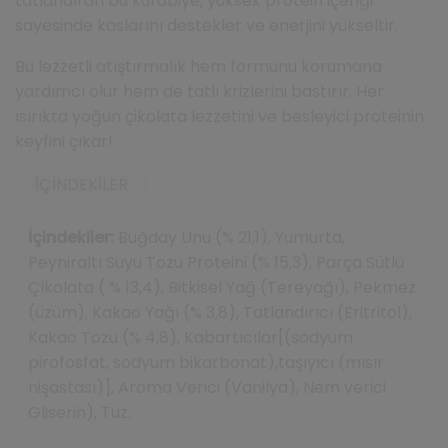
tatlandıran bu kurabiye, yüksek protein içeriği
sayesinde kaslarını destekler ve enerjini yükseltir.
Bu lezzetli atıştırmalık hem formunu korumana
yardımcı olur hem de tatlı krizlerini bastırır. Her
ısırıkta yoğun çikolata lezzetini ve besleyici proteinin
keyfini çıkar!
İÇINDEKILER
İçindekiler:
Buğday Unu (% 21,1), Yumurta,
Peyniraltı Suyu Tozu Proteini (% 15,3), Parça Sütlü
Çikolata ( % 13,4), Bitkisel Yağ (Tereyağı), Pekmez
(üzüm), Kakao Yağı (% 3,8), Tatlandırıcı (Eritritol),
Kakao Tozu (% 4,8), Kabartıcılar[(sodyum
pirofosfat, sodyum bikarbonat),taşıyıcı (mısır
nişastası)], Aroma Verici (Vanilya), Nem verici
Gliserin), Tuz.