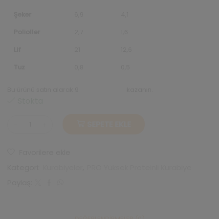
Şeker
6,9
4,1
Polioller
2,7
1,6
Lif
21
12,6
Tuz
0,8
0,5
Bu ürünü satın alarak 9
repeats puanı
kazanın.
Stokta
SEPETE EKLE
Yüksek
Proteinli
Çikolata
Favorilere ekle
Parçacıklı
Kakaolu
Kategori:
Kurabiyeler
,
PRO Yüksek Proteinli Kurabiye
Kurabiye
60gr
Paylaş:
adet
DEĞERLENDIRMELER (0)