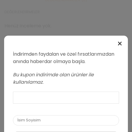
DEĞERLENDIRMELER
Henüz inceleme yok.
"YÜKSEK PROTEINLI ÇIKOLATA PARÇACIKLI KAKAOLU KURABIYE
×
60GR" IÇIN YORUM YAPAN ILK KIŞI SIZ OLUN
İndirimden faydalan ve özel fırsatlarımızdan
E-posta hesabınız yayımlanmayacak. Gerekli alanlar
anında haberdar olmaya başla.
işaretlenir
Bu kupon indirimde olan ürünler ile
Puanınız
*
kullanılamaz.
Yorumunuz
*