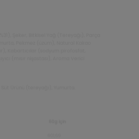
31), Şeker, Bitkisel Yağ (Tereyağı), Parça
Yumurta, Pekmez (üzüm), Natural Kakao
ır), Kabartıcılar (sodyum pirofosfat,
ıcı (mısır nişastası), Aroma Verici
Süt Ürünü (tereyağı), Yumurta.
60g için
601,69