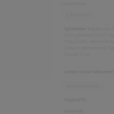
çıkarabilirsin!
İÇINDEKILER
İçindekiler:
Buğday Unu (%
Sütlü Çikolata (%13,2), 
Tozu (%3,6), Nişasta (mıs
sodyum bikarbonat), Taşıy
(Vanilin), Tuz.
Alerjen içeren bileşenler:
BESIN DEĞERLERI
Enerji Kcal