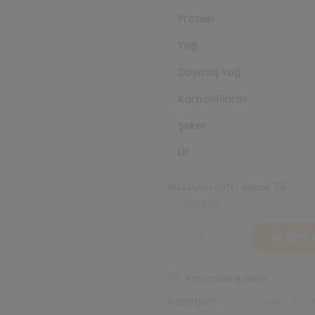
Protein
Yağ
Doymuş Yağ
Karbonhidrat
Şeker
Lif
Bu ürünü satın alarak 79
repe
Stokta
SEPET
Çikolata
Parçacıklı
Kakaolu
Favorilere ekle
Kurabiye
Kategori:
Kurabiyeler
,
YUM
60gr
X