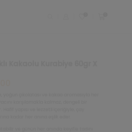
0
0
klı Kakaolu Kurabiye 60gr X
Şu
,00
andaki
fiyat:
e, yoğun çikolatası ve kakao aromasıyla her
₺798,00.
htiyacını karşılamakla kalmaz, dengeli bir
Hafif yapısı ve lezzetli içeriğiyle, çay
ına kadar her anına eşlik eder.
abilir ve günün her anında keyifle tadını