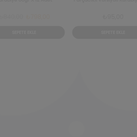
Orijinal
Şu
₺
840,00
₺
798,00
₺
95,00
fiyat:
andaki
SEPETE EKLE
SEPETE EKLE
₺840,00.
fiyat:
₺798,00.