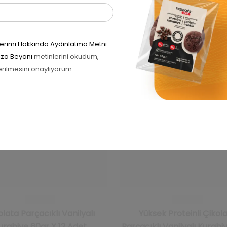
İlgili ürünler
önderimi Hakkında Aydınlatma Metni
Rıza Beyanı
metinlerini okudum,
RIM 5%
erilmesini onaylıyorum.
olata Parçacıklı Vanilyalı
Yüksek Proteinli Çikol
urabiye 60gr X 12 Adet
Parçacıklı Vanilyalı Kurabi