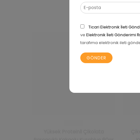
Ticari Elektronik İleti G
ve
Elektronik İleti Gönderimi 
İNDI
tarafıma elektronik ileti gönd
Yüksek Proteinli Çikolata
Çik
Parçacıklı Kakaolu Kurabiye 60gr
K