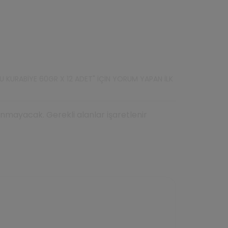
 KURABIYE 60GR X 12 ADET" IÇIN YORUM YAPAN ILK
mayacak. Gerekli alanlar işaretlenir