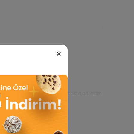
×
da kullanılması için adım, e-posta adresim
ıcıya kaydedilsin.