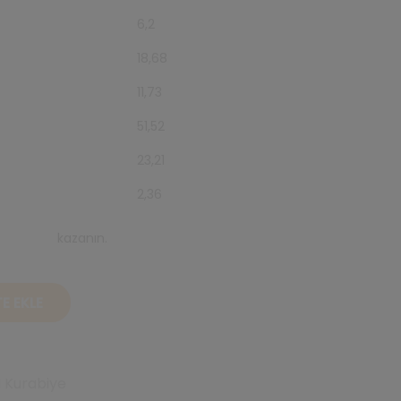
6,2
18,68
11,73
51,52
23,21
2,36
ats puanı
kazanın.
E EKLE
 Kurabiye