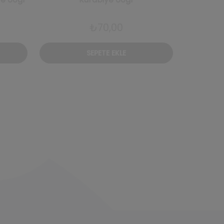
₺
70,00
₺
1.
SEPETE EKLE