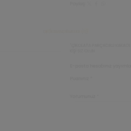
Paylaş:
12
Adet
adet
DEĞERLENDIRMELER (0)
"ÇIKOLATA PARÇACIKLI KAKAOLU
KIŞI SIZ OLUN
E-posta hesabınız yayımlan
Puanınız
*
Yorumunuz
*