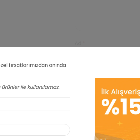
Ad
*
zel fırsatlarımızdan anında
E-posta
*
ürünler ile kullanılamaz.
Daha sonraki yorumlarım
ve site adresim bu taray