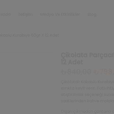
mızda
İletişim
Medya Ve Etkinlikler
Blog
akaolu Kurabiye 60gr X 12 Adet
Çikolata Parçacı
12 Adet
Orijinal
₺
840,00
₺
798
fiyat:
₺840,00.
Çikolatalı Kakaolu Kurabiy
ısırıkta keyif verir. Tatlı i
atıştırmalık seçeneği sunar. 
saatlerinden kahve molalar
Dışarı çıkmadan çantana at