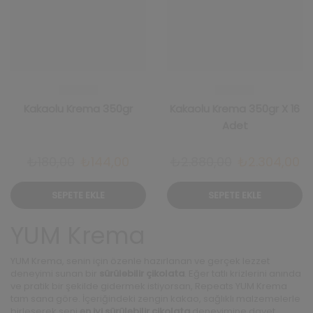
Kakaolu Krema 350gr
Kakaolu Krema 350gr X 16
Adet
Orijinal
Şu
Orijinal
Ş
₺
180,00
₺
144,00
₺
2.880,00
₺
2.304,00
fiyat:
andaki
fiyat:
an
SEPETE EKLE
SEPETE EKLE
₺180,00.
fiyat:
₺2.880,00.
fi
₺144,00.
₺2
YUM Krema
YUM Krema, senin için özenle hazırlanan ve gerçek lezzet
deneyimi sunan bir
sürülebilir çikolata
. Eğer tatlı krizlerini anında
ve pratik bir şekilde gidermek istiyorsan, Repeats YUM Krema
tam sana göre. İçeriğindeki zengin kakao, sağlıklı malzemelerle
birleşerek seni
en iyi sürülebilir çikolata
deneyimine davet