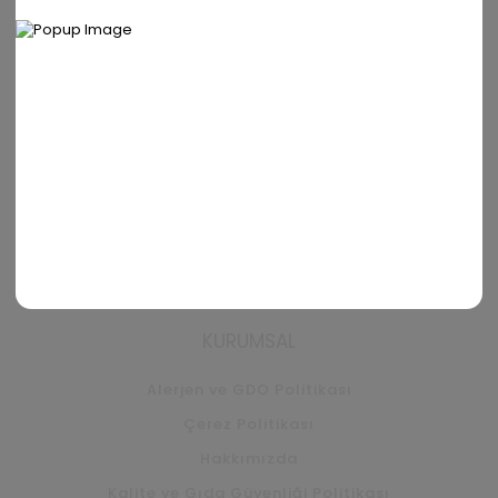
POPÜLER KATEGORILER
PRO Yüksek Proteinli Çoko Bar
EXTRA Proteinli Çoko Bar
YUM Çoko Bar
PRO Yüksek Proteinli Krema
EXTRA Proteinli Krema
PRO Yüksek Proteinli Kurabiye
PRO Yüksek Proteinli Madlen Çikolata
KURUMSAL
Alerjen ve GDO Politikası
Çerez Politikası
Hakkımızda
Kalite ve Gıda Güvenliği Politikası