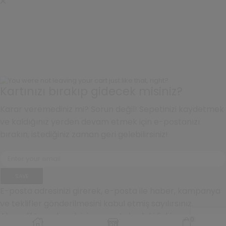
Kartınızı bırakıp gidecek misiniz?
Karar veremediniz mi? Sorun değil! Sepetinizi kaydetmek
ve kaldığınız yerden devam etmek için e-postanızı
bırakın, istediğiniz zaman geri gelebilirsiniz!
SAVE
E-posta adresinizi girerek, e-posta ile haber, kampanya
ve teklifler gönderilmesini kabul etmiş sayılırsınız.
Abonelikten çıkmak için e-postalardaki linki
0