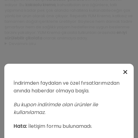
ediyor. Bu
kakaolu krema
, kahvaltıdan ara öğünlere, tatlı
yapımına kadar pek çok alanda rahatlıkla kullanabileceğin çok
yönlü bir ürün olarak öne çıkıyor. Repeats YUM Krema, katkısız ve
tamamen doğal içeriklerle üretiliyor. Böylece hem damak tadını
şımartıyor hem de sağlıklı yaşam hedeflerine uygun beslenme
tarzını yakalıyor. YUM Krema çikolata tutkunları arasında
en iyi
sürülebilir çikolata
olarak anılmaya aday.
Devamını oku
×
İndirimden faydalan ve özel fırsatlarımızdan
anında haberdar olmaya başla.
Bu kupon indirimde olan ürünler ile
kullanılamaz.
Hata:
İletişim formu bulunamadı.
Facebook
Instagram
Whatsapp