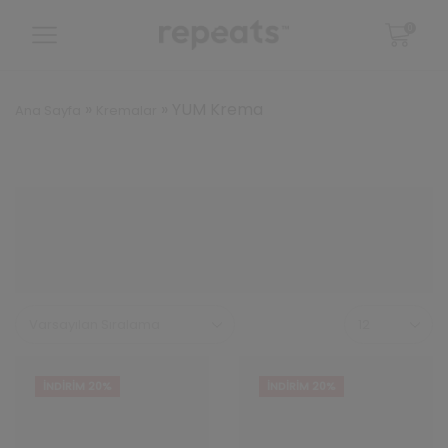
0
»
»
YUM Krema
Ana Sayfa
Kremalar
Sayfa
başına
ürün
sayısı
İNDIRIM 20%
İNDIRIM 20%