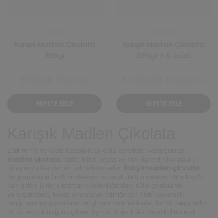
Karışık Madlen Çikolata
Karışık Madlen Çikolata
385gr
385gr X 5 Adet
Orijinal
Şu
Orijinal
Şu
₺
700,00
₺
560,00
₺
3.500,00
₺
2.800,00
fiyat:
andaki
fiyat:
and
SEPETE EKLE
SEPETE EKLE
₺700,00.
fiyat:
₺3.500,00.
fiya
₺560,00.
₺2.
Karışık Madlen Çikolata
Zarif formu ve eşsiz lezzetiyle çikolata severlerin vazgeçilmezi
madlen çikolata
, sütlü, bitter, beyaz ve Türk kahveli çikolataların
Karışık madlen çikolata
birleşimiyle her damak tadına hitap eder.
,
her parçasında farklı bir deneyim sunarak, tatlı molalarını daha keyifli
hale getirir. Bitter çikolatanın yoğunluğundan, sütlü çikolatanın
yumuşaklığına, beyaz çikolatanın hafifliğinden Türk kahvesiyle
buluşturulmuş çikolatanın zengin aromalarına kadar, her bir parça farklı
bir lezzet yolculuğuna çıkarır. Ayrıca, doğal kakao tozu kullanılarak