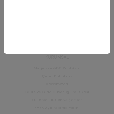
EXTRA Proteinli Çoko Bar
YUM Çoko Bar
PRO Yüksek Proteinli Krema
EXTRA Proteinli Krema
PRO Yüksek Proteinli Kurabiye
PRO Yüksek Proteinli Madlen Çikolata
KURUMSAL
Alerjen ve GDO Politikası
Çerez Politikası
Hakkımızda
Kalite ve Gıda Güvenliği Politikası
Kullanıcı Hüküm ve Şartlar
KVKK Aydınlatma Metni