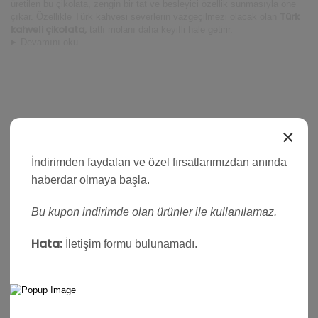
üretilen bu çikolata, zengin bir tat ve besleyici özellik sunmasıyla öne
Türk
çıkar. Özellikle Türk kahvesi severlerin vazgeçilmezi olacak olan
kahveli çikolata,
tatlı molanı daha keyifli hale getirir.
Devamını oku
×
İndirimden faydalan ve özel fırsatlarımızdan anında
haberdar olmaya başla.
Bu kupon indirimde olan ürünler ile kullanılamaz.
Hata:
İletişim formu bulunamadı.
Facebook
Instagram
Whatsapp
POPÜLER KATEGORILER
PRO Yüksek Proteinli Çoko Bar