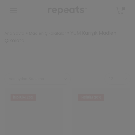
0
»
»
YUM Karışık Madlen
Ana Sayfa
Madlen Çikolatalar
Çikolata
Sayfa
başına
ürün
sayısı
İNDIRIM 20%
İNDIRIM 20%