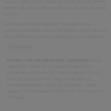
sunuyor. Bitter, sütlü, beyaz çikolatalı ve Türk kahveli
çeşitleriyle tatlı molalarına hem lezzet hem de enerji
katıyor.
Kahve keyfini daha sağlıklı bir hale getiren bu
proteinli çikolataları sporcu ve sağlıklı yaşam tutkunu
olan misafirlerine gönül rahatlığıyla ikram edebilirsin.
İÇINDEKILER
Proteinli Türk Kahveli Madlen - İçindekiler:
Kakao
Yağı (%41), Laktoz (% 17), Yağlı Süttozu (%15),
Tatlandırıcı [(Eritritol %10), Steviol glikozit (%0,5)],
İzole Süt Proteini (% 9), Yağsız Peyniraltısuyu
Protein Konsantre Tozu(% 6), Emülgatör (Soya
Lesitini), Türk Kahvesi (% 0,25), İnülin, Aroma Verici
(Vanilya)