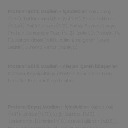
Proteinli Sütlü Madlen - İçindekiler:
Kakao Yağı
(%37), Tatlandırıcı [(Eritritol %13), Steviol glikozit
(%0,4)], Yağlı Süttozu (%12), Yağsız Peyniraltısuyu
Protein Konsantre Tozu (% 12), İzole Süt Proteini (%
11), Kakao Kitlesi (%10), İnülin, Emülgatör (Soya
Lesitini), Aroma Verici (Vanilya)
Proteinli Sütlü Madlen - Alerjen içeren bileşenler:
Süttozu, Peyniraltısuyu Protein Konsantre Tozu,
İzole Süt Proteini, Soya Lesitini.
Proteinli Beyaz Madlen - İçindekiler:
Kakao Yağı
(%41), Laktoz (% 17), Yağlı Süttozu (%15),
Tatlandırıcı [(Eritritol %10), Steviol glikozit (%0,5)],