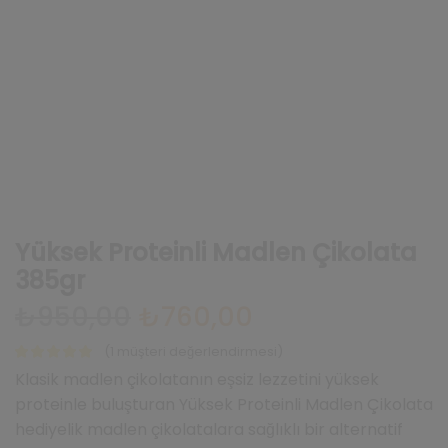
Yüksek Proteinli Madlen Çikolata
385gr
₺
950,00
Orijinal
₺
760,00
Şu
fiyat:
andaki
₺950,00.
fiyat:
(
1
müşteri değerlendirmesi)
₺760,00.
Klasik madlen çikolatanın eşsiz lezzetini yüksek
proteinle buluşturan Yüksek Proteinli Madlen Çikolata
hediyelik madlen çikolatalara sağlıklı bir alternatif