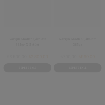
Karışık Madlen Çikolata
Karışık Madlen Çikolata
385gr X 5 Adet
385gr
Orijinal
Şu
Orijinal
Şu
₺
3.500,00
₺
2.800,00
₺
700,00
₺
560,00
fiyat:
andaki
fiyat:
anda
SEPETE EKLE
SEPETE EKLE
₺3.500,00.
fiyat:
₺700,00.
fiyat
₺2.800,00.
₺560