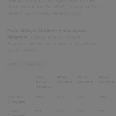
İzole Süt Proteini (% 9), Yağsız Peyniraltısuyu
Protein Konsantre Tozu (% 6), Emülgatör (Soya
Lesitini), İnülin, Aroma Verici (Vanilya)
Proteinli Beyaz Madlen - Alerjen içeren
bileşenler:
Süttozu, İzole Süt Proteini,
Peyniraltısuyu Protein Konsantre Tozu, Soya
Lesitini, Laktoz.
BESIN DEĞERLERI
Türk
Bitter
Sütlü
Beyaz
Kahveli
Çikolata
Çikolata
Çikolata
Çikolata
Enerji Kcal
589,9
545,9
549,7
538,1
(100g için)
Protein
22,1
23,9
23,1
22,1
(100g için)