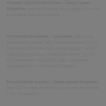
Proteinli Türk Kahveli Madlen - Alerjen içeren
bileşenler:
İzole Süt Proteini, Peyniraltısuyu Protein
Konsantre Tozu, Soya Lesitini.
Proteinli Bitter Madlen - İçindekiler:
Kakao Yağı
(%37), Kakao Kitlesi (%16), İzole Süt Proteini (% 13),
Tatlandırıcı [(Eritritol %13), Steviol glikozit (%0,5)],
Yağsız Peyniraltısuyu Protein Konsantre Tozu (%
12), Alkali Kakao Tozu (% 5), İnülin, Emülgatör
(Soya Lesitini), Aroma Verici (Vanilya)
Proteinli Bitter Madlen - Alerjen içeren bileşenler:
İzole Süt Proteini, Peyniraltısuyu Protein Konsantre
Tozu, Soya Lesitini.