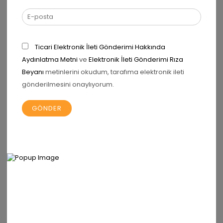
385gr
Kategori:
Madlen Çikolatalar
,
PRO Yüksek Proteinli
adet
Madlen Çikolata
Paylaş:
Ticari Elektronik İleti Gönderimi Hakkında
Aydınlatma Metni
ve
Elektronik İleti Gönderimi Rıza
DEĞERLENDIRMELER (1)
Beyanı
metinlerini okudum, tarafıma elektronik ileti
gönderilmesini onaylıyorum.
YÜKSEK PROTEINLI MADLEN ÇIKOLATA 385GR
IÇIN 1 INCELEMESI
BuseG
10 Mart 2026
İlk denemek için almıştım, özellikle
kahve aroması çok hoşuma gitti.
Proteinli olması da ekstra güzel olmuş.