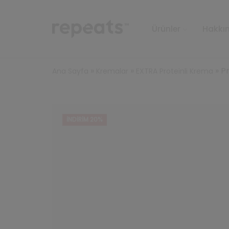
Ürünler
Hakkı
»
»
»
P
Ana Sayfa
Kremalar
EXTRA Proteinli Krema
İNDIRIM 20%