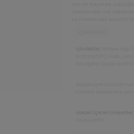
tatlı bir kaçamak yapabilirs
cheesecake tadı yakalayabil
ve cheesecake lezzetini hi
İÇINDEKILER
İçindekiler:
Bitkisel Yağ (
(Eritritol %21), İnülin, Li
Emülgatör (Soya Lesitini)
Alerjen uyarıları kalın harf
tüketimi laksatif etki yara
Alerjen içeren bileşenler:
Soya Lesitini.