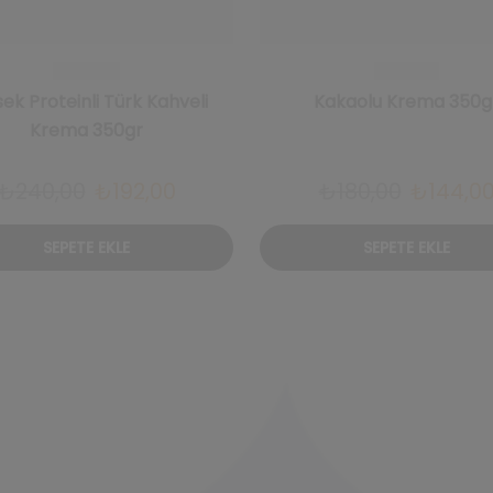
ek Proteinli Türk Kahveli
Kakaolu Krema 350g
Krema 350gr
Orijinal
Şu
Orijinal
₺
240,00
₺
192,00
₺
180,00
₺
144,0
fiyat:
andaki
fiyat:
SEPETE EKLE
SEPETE EKLE
₺240,00.
fiyat:
₺180,00.
₺192,00.