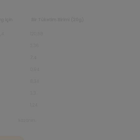
g için
Bir Tüketim Birimi (20g)
,4
120,68
2,36
7,4
0,94
7
8,34
3,3
1,24
ts puanı
kazanın.