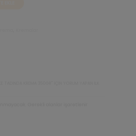
E EKLE
 Krema
,
Kremalar
KE TADINDA KREMA 350GR" IÇIN YORUM YAPAN ILK
mayacak. Gerekli alanlar işaretlenir