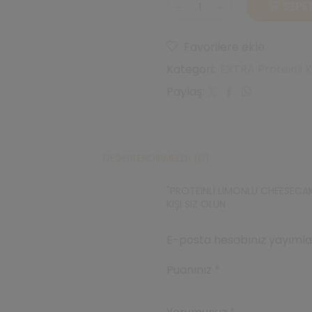
SEPET
Proteinli
Limonlu
Cheesecake
Favorilere ekle
Tadında
Kategori:
EXTRA Proteinli
Krema
350gr
Paylaş:
adet
DEĞERLENDIRMELER (0)
"PROTEINLI LIMONLU CHEESECA
KIŞI SIZ OLUN
E-posta hesabınız yayımlan
Puanınız
*