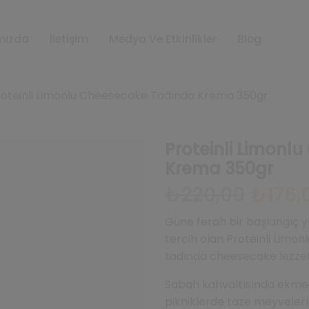
mızda
İletişim
Medya Ve Etkinlikler
Blog
roteinli Limonlu Cheesecake Tadında Krema 350gr
Proteinli Limonl
Krema 350gr
Orijinal
₺
220,00
₺
176,
fiyat:
₺220,00.
Güne ferah bir başlangıç y
tercih olan Proteinli Lim
tadında cheesecake lezzeti
Sabah kahvaltısında ekmeği
pikniklerde taze meyvelerl