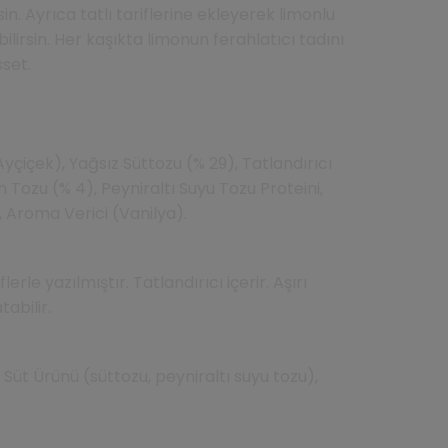
in. Ayrıca tatlı tariflerine ekleyerek limonlu
irsin. Her kaşıkta limonun ferahlatıcı tadını
sset.
Ayçiçek), Yağsız Süttozu (% 29), Tatlandırıcı
mon Tozu (% 4), Peyniraltı Suyu Tozu Proteini,
, Aroma Verici (Vanilya).
lerle yazılmıştır. Tatlandırıcı içerir. Aşırı
tabilir.
Süt Ürünü (süttozu, peyniraltı suyu tozu),