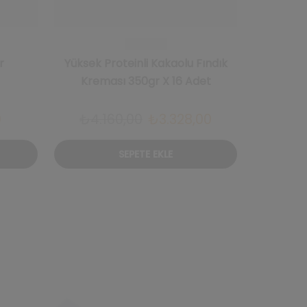
r
Yüksek Proteinli Kakaolu Fındık
Proteinli
Kreması 350gr X 16 Adet
Şu
Orijinal
Şu
0
₺
4.160,00
₺
3.328,00
₺
andaki
fiyat:
andaki
SEPETE EKLE
fiyat:
₺4.160,00.
fiyat:
₺144,00.
₺3.328,00.