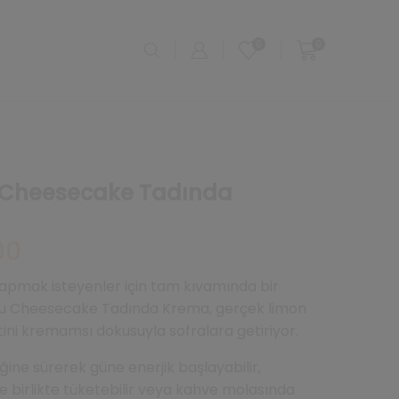
0
0
u Cheesecake Tadında
Şu
00
andaki
fiyat:
apmak isteyenler için tam kıvamında bir
₺176,00.
onlu Cheesecake Tadında Krema, gerçek limon
ni kremamsı dokusuyla sofralara getiriyor.
ne sürerek güne enerjik başlayabilir,
e birlikte tüketebilir veya kahve molasında