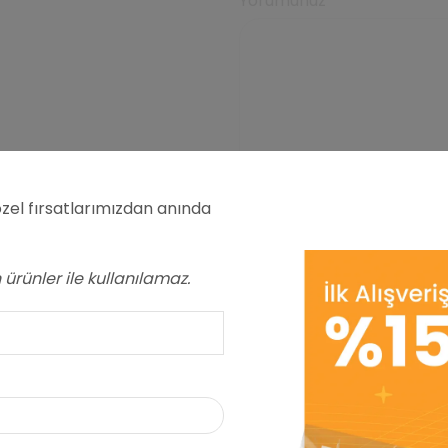
Yorumunuz
*
zel fırsatlarımızdan anında
Ad
*
ürünler ile kullanılamaz.
E-posta
*
Daha sonraki yorumlarım