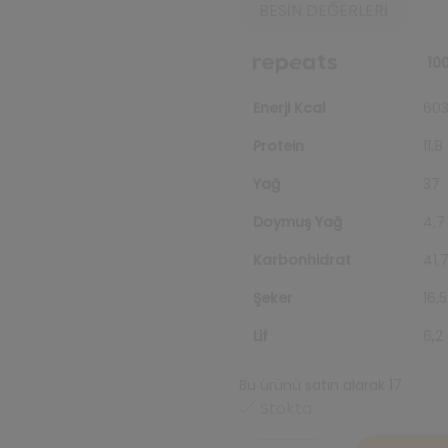
BESIN DEĞERLERI
100
Enerji Kcal
603
Protein
11,8
Yağ
37
Doymuş Yağ
4,7
Karbonhidrat
41,
Şeker
16,5
Lif
6,2
Bu ürünü satın alarak 17
repea
Stokta