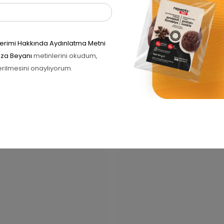
ve site adresim bu taray
önderimi Hakkında Aydınlatma Metni
Rıza Beyanı
metinlerini okudum,
erilmesini onaylıyorum.
İlgili ürünler
RIM 20%
İNDIRIM 20%