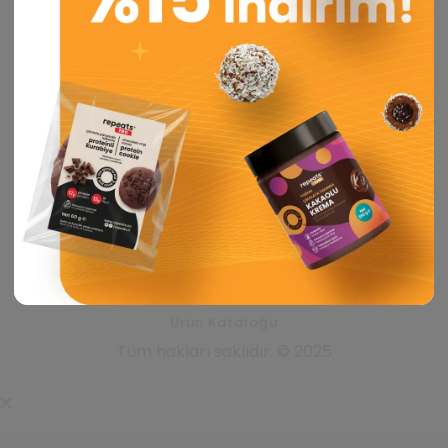
KVKK Aydınlatma Metni
Mesafeli Satış Sözleşmesi
Üye Sözleşmesi
YARDIM
Hesabım
İstek Listem
Teslimat ve İade Koşulları
Sıkça Sorulan Sorular
İletişim
Ürün Kataloğu
Tüm hakları saklıdır. © 2025