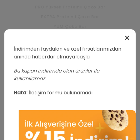
PRO Yüksek Proteinli Çoko Bar
EXTRA Proteinli Çoko Bar
YUM Çoko Bar
×
PRO Yüksek Proteinli Krema
EXTRA Proteinli Krema
İndirimden faydalan ve özel fırsatlarımızdan
PRO Yüksek Proteinli Kurabiye
anında haberdar olmaya başla.
PRO Yüksek Proteinli Madlen Çikolata
Bu kupon indirimde olan ürünler ile
kullanılamaz.
KURUMSAL
Hata:
İletişim formu bulunamadı.
Alerjen ve GDO Politikası
Çerez Politikası
Hakkımızda
Kalite ve Gıda Güvenliği Politikası
Kullanıcı Hüküm ve Şartlar