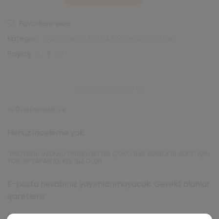
Üzümlü
Fındıklı
Favorilere ekle
Bitter
Çoko
Kategori:
Çoko Barlar
,
EXTRA Proteinli Çoko Bar
Bar
80gr
Paylaş:
X
10
Adet
adet
DEĞERLENDIRMELER (0)
DEĞERLENDIRMELER
Henüz inceleme yok.
"PROTEINLI ÜZÜMLÜ FINDIKLI BITTER ÇOKO BAR 80GR X 10 ADET" IÇIN
YORUM YAPAN ILK KIŞI SIZ OLUN
E-posta hesabınız yayımlanmayacak. Gerekli alanlar
işaretlenir
Puanınız
*