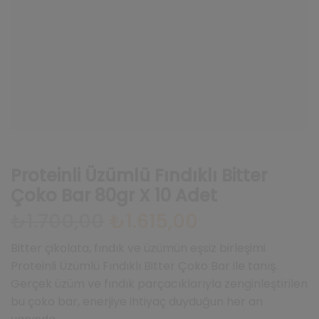
Proteinli Üzümlü Fındıklı Bitter
Çoko Bar 80gr X 10 Adet
₺
1.700,00
Orijinal
₺
1.615,00
Şu
fiyat:
andaki
₺1.700,00.
fiyat:
Bitter çikolata, fındık ve üzümün eşsiz birleşimi
₺1.615,00.
Proteinli Üzümlü Fındıklı Bitter Çoko Bar ile tanış.
Gerçek üzüm ve fındık parçacıklarıyla zenginleştirilen
bu çoko bar, enerjiye ihtiyaç duyduğun her an