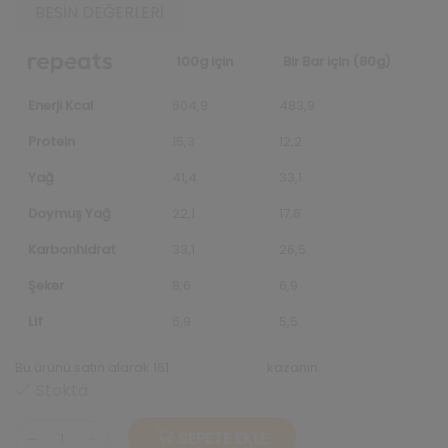
BESIN DEĞERLERI
100g için
Bir Bar için (80g)
Enerji Kcal
604,9
483,9
Protein
15,3
12,2
Yağ
41,4
33,1
Doymuş Yağ
22,1
17,6
Karbonhidrat
33,1
26,5
Şeker
8,6
6,9
Lif
6,9
5,5
Bu ürünü satın alarak 161
repeats puanı
kazanın.
Stokta
SEPETE EKLE
Proteinli