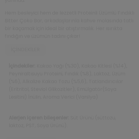
yanında.
Hem besleyici hem de lezzetli Proteinli Üzümlü Fındıklı
Bitter Çoko Bar, arkadaşlarınla kahve molasında tatlı
bir kaçamak için ideal bir atıştırmalık. Her ısırıkta
fındığın ve üzümün tadını çıkar!
İÇINDEKILER
İçindekiler:
Kakao Yağı (%30), Kakao Kitlesi (%14),
Peyniraltısuyu Proteini, Fındık (%8), Laktoz, Üzüm
(%6), Alkalize Kakao Tozu (%5,6), Tatlandırıcılar
(Eritritol, Steviol Glikozitler), Emülgatör(Soya
Lesitini) İnülin, Aroma Verici (Vanilya)
Alerjen içeren bileşenler:
Süt Ürünü (süttozu,
laktoz, PST, Soya Ürünü).