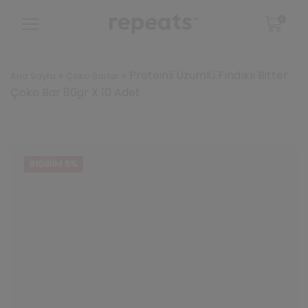
0
»
»
Proteinli Üzümlü Fındıklı Bitter
Ana Sayfa
Çoko Barlar
Çoko Bar 80gr X 10 Adet
İNDIRIM 5%