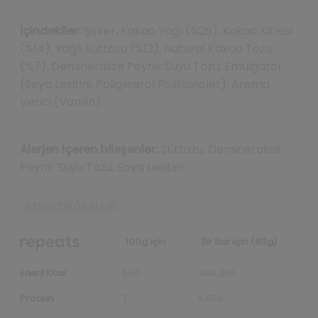
İçindekiler:
Şeker, Kakao Yağı (%26), Kakao Kitlesi
(%14), Yağlı Süttozu (%12), Natural Kakao Tozu
(%7), Demineralize Peynir Suyu Tozu, Emülgatör
(Soya Lesitini, Poligliserol Polirisinolet), Aroma
Verici (Vanilin).
Alerjen içeren bileşenler:
Süttozu, Demineralize
Peynir Suyu Tozu, Soya Lesitini.
BESIN DEĞERLERI
100g için
Bir Bar için (80g)
Enerji Kcal
550
440,256
Protein
7
5,656