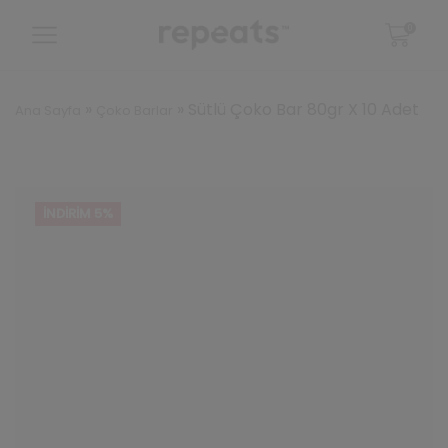
0
»
»
Sütlü Çoko Bar 80gr X 10 Adet
Ana Sayfa
Çoko Barlar
İNDIRIM 5%