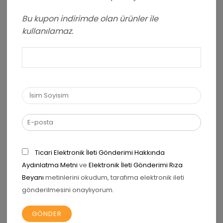
Bu kupon indirimde olan ürünler ile
kullanılamaz.
Ad
*
E-posta
*
Daha sonraki yorumlarımda kullanılması için adım, e-
Ticari Elektronik İleti Gönderimi Hakkında
posta adresim ve site adresim bu tarayıcıya
Aydınlatma Metni
ve
Elektronik İleti Gönderimi Rıza
kaydedilsin.
Beyanı
metinlerini okudum, tarafıma elektronik ileti
gönderilmesini onaylıyorum.