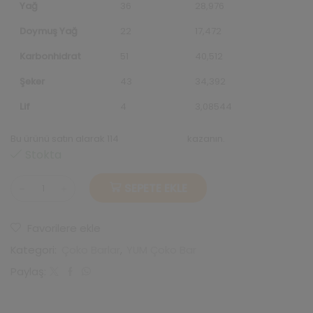
Yağ
36
28,976
Doymuş Yağ
22
17,472
Karbonhidrat
51
40,512
Şeker
43
34,392
Lif
4
3,08544
Bu ürünü satın alarak 114
repeats puanı
kazanın.
Stokta
SEPETE EKLE
Sütlü
Çoko
Bar
Favorilere ekle
80gr
X
Kategori:
Çoko Barlar
,
YUM Çoko Bar
10
Adet
Paylaş:
adet