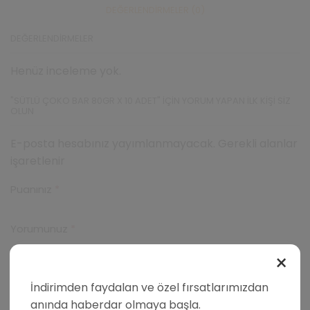
DEĞERLENDIRMELER (0)
DEĞERLENDIRMELER
Henüz inceleme yok.
"SÜTLÜ ÇOKO BAR 80GR X 10 ADET" IÇIN YORUM YAPAN ILK KIŞI SIZ
OLUN
E-posta hesabınız yayımlanmayacak. Gerekli alanlar
işaretlenir
Puanınız
*
Yorumunuz
*
×
İndirimden faydalan ve özel fırsatlarımızdan
anında haberdar olmaya başla.