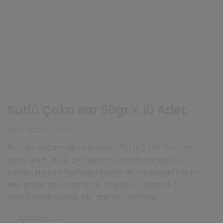
Sütlü Çoko Bar 80gr X 10 Adet
₺
1.200,00
Orijinal
₺
1.140,00
Şu
fiyat:
andaki
₺1.200,00.
fiyat:
Bir tatlı kaçamağı arıyorsan, Sütlü Çoko Bar tam
₺1.140,00.
sana göre. Sütlü çikolatanın lezzeti damağını
tatlandırırken besleyici içeriği de vücudunu besler.
Her anına keyif katacak, sağlıklı ve lezzetli bir
atıştırmalık olarak her zaman yanında.
İÇINDEKILER