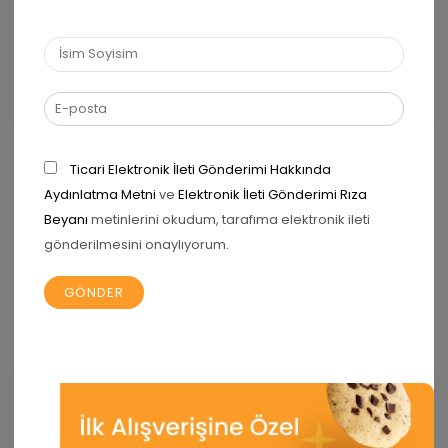
Alerjen ve GDO Politikası
Çerez Politikası
Hakkımızda
Kalite ve Gıda Güvenliği Politikası
Kullanıcı Hüküm ve Şartlar
KVKK Aydınlatma Metni
Ticari Elektronik İleti Gönderimi Hakkında
Mesafeli Satış Sözleşmesi
Aydınlatma Metni
ve
Elektronik İleti Gönderimi Rıza
Beyanı
metinlerini okudum, tarafıma elektronik ileti
Üye Sözleşmesi
gönderilmesini onaylıyorum.
YARDIM
Hesabım
İstek Listem
Teslimat ve İade Koşulları
Sıkça Sorulan Sorular
İletişim