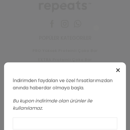
Facebook
Instagram
Whatsapp
POPÜLER KATEGORILER
PRO Yüksek Proteinli Çoko Bar
EXTRA Proteinli Çoko Bar
×
YUM Çoko Bar
PRO Yüksek Proteinli Krema
İndirimden faydalan ve özel fırsatlarımızdan
EXTRA Proteinli Krema
anında haberdar olmaya başla.
PRO Yüksek Proteinli Kurabiye
Bu kupon indirimde olan ürünler ile
PRO Yüksek Proteinli Madlen Çikolata
kullanılamaz.
KURUMSAL