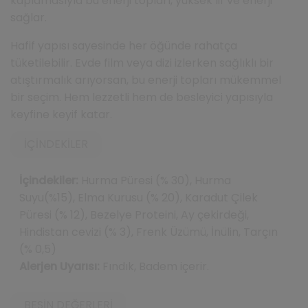
kaplamasıyla bu enerji topları, yüksek lif ve enerji
sağlar.
Hafif yapısı sayesinde her öğünde rahatça
tüketilebilir. Evde film veya dizi izlerken sağlıklı bir
atıştırmalık arıyorsan, bu enerji topları mükemmel
bir seçim. Hem lezzetli hem de besleyici yapısıyla
keyfine keyif katar.
İÇINDEKILER
İçindekiler:
Hurma Püresi (% 30), Hurma
Suyu(%15), Elma Kurusu (% 20), Karadut Çilek
Püresi (% 12), Bezelye Proteini, Ay çekirdeği,
Hindistan cevizi (% 3), Frenk Üzümü, İnülin, Tarçın
(% 0,5)
Alerjen Uyarısı:
Fındık, Badem içerir.
BESIN DEĞERLERI