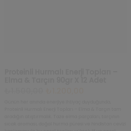
Proteinli Hurmalı Enerji Topları –
Elma & Tarçın 90gr X 12 Adet
₺
1.500,00
Orijinal
₺
1.200,00
Şu
fiyat:
andaki
₺1.500,00.
fiyat:
Günün her anında enerjiye ihtiyaç duyduğunda,
₺1.200,00.
Proteinli Hurmalı Enerji Topları – Elma & Tarçın tam
aradığın atıştırmalık. Taze elma parçaları, tarçının
sıcak aroması, doğal hurma püresi ve hindistan cevizi