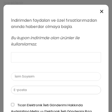
işaretlenir
×
Puanınız
*
İndirimden faydalan ve özel fırsatlarımızdan
anında haberdar olmaya başla.
Yorumunuz
*
Bu kupon indirimde olan ürünler ile
kullanılamaz.
Ad
*
Ticari Elektronik İleti Gönderimi Hakkında
E-posta
*
Aydınlatma Metni
ve
Elektronik İleti Gönderimi Rıza