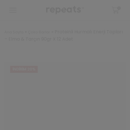
0
»
»
Proteinli Hurmalı Enerji Topları
Ana Sayfa
Çoko Barlar
– Elma & Tarçın 90gr X 12 Adet
İNDIRIM 20%