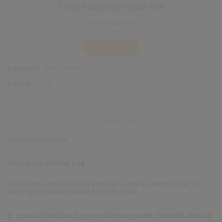
STOĞA GELINCE HABER VER
Kategori:
Çoko Barlar
Paylaş:
DEĞERLENDIRMELER (0)
DEĞERLENDIRMELER
Henüz inceleme yok.
"PROTEINLI HURMALI ENERJI TOPLARI – ELMA & TARÇIN 90GR X 12
ADET" IÇIN YORUM YAPAN ILK KIŞI SIZ OLUN
E-posta hesabınız yayımlanmayacak. Gerekli alanlar