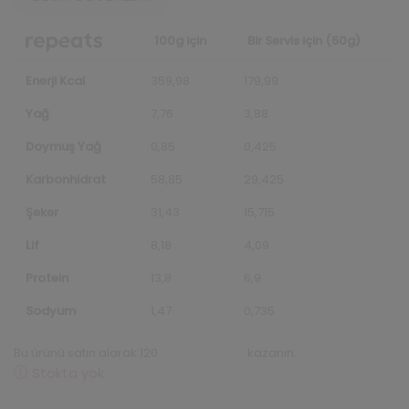
100g için
Bir Servis için (50g)
Enerji Kcal
359,98
179,99
Yağ
7,76
3,88
Doymuş Yağ
0,85
0,425
Karbonhidrat
58,85
29,425
Şeker
31,43
15,715
Lif
8,18
4,09
Protein
13,8
6,9
Sodyum
1,47
0,735
Bu ürünü satın alarak 120
repeats puanı
kazanın.
Stokta yok