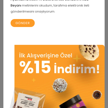
Beyanı
metinlerini okudum, tarafıma elektronik ileti
gönderilmesini onaylıyorum.
Daha sonraki yorumlarımda kullanılması için adım, e-
posta adresim ve site adresim bu tarayıcıya
kaydedilsin.
İlgili ürünler
İNDIRIM 20%
İNDIRIM 20%