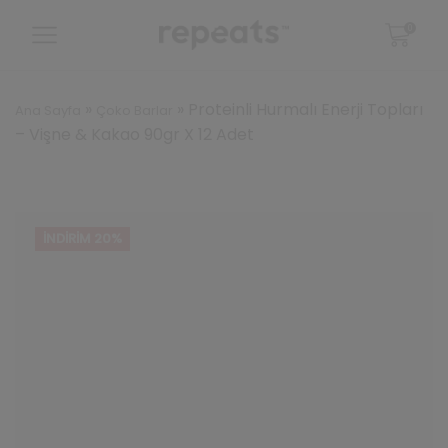
0
»
»
Proteinli Hurmalı Enerji Topları
Ana Sayfa
Çoko Barlar
– Vişne & Kakao 90gr X 12 Adet
İNDIRIM 20%