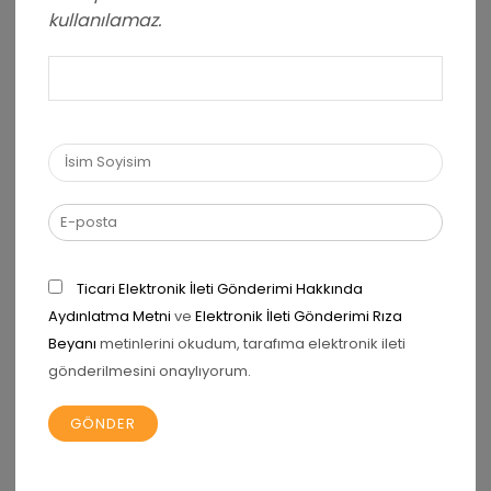
kullanılamaz.
Puanınız
*
Yorumunuz
*
Ticari Elektronik İleti Gönderimi Hakkında
Aydınlatma Metni
ve
Elektronik İleti Gönderimi Rıza
Beyanı
metinlerini okudum, tarafıma elektronik ileti
Ad
*
gönderilmesini onaylıyorum.
E-posta
*