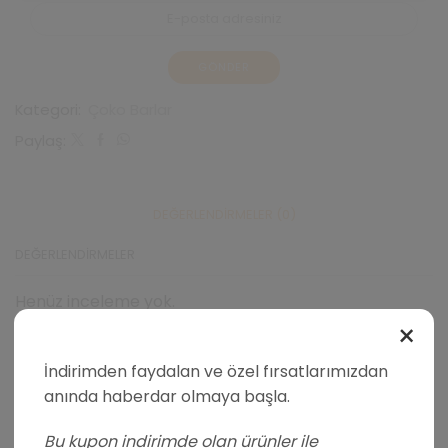
Kategori:
Çoko Barlar
Paylaş:
DEĞERLENDIRMELER (0)
DEĞERLENDIRMELER
Henüz inceleme yok.
×
"PROTEINLI HURMALI ENERJI TOPLARI – VIŞNE & KAKAO 90GR X 12
ADET" IÇIN YORUM YAPAN ILK KIŞI SIZ OLUN
İndirimden faydalan ve özel fırsatlarımızdan
anında haberdar olmaya başla.
E-posta hesabınız yayımlanmayacak. Gerekli alanlar
işaretlenir
Bu kupon indirimde olan ürünler ile