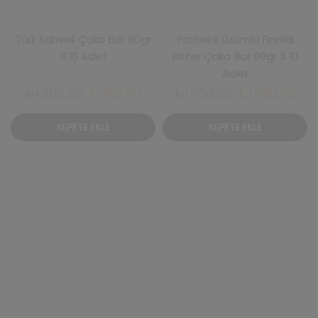
Türk Kahveli Çoko Bar 80gr
Proteinli Üzümlü Fındıklı
X 10 Adet
Bitter Çoko Bar 80gr X 10
Adet
Orijinal
Şu
Orijinal
Şu
₺
1.200,00
₺
960,00
₺
1.700,00
₺
1.360,00
fiyat:
andaki
fiyat:
and
SEPETE EKLE
SEPETE EKLE
₺1.200,00.
fiyat:
₺1.700,00.
fiya
₺960,00.
₺1.