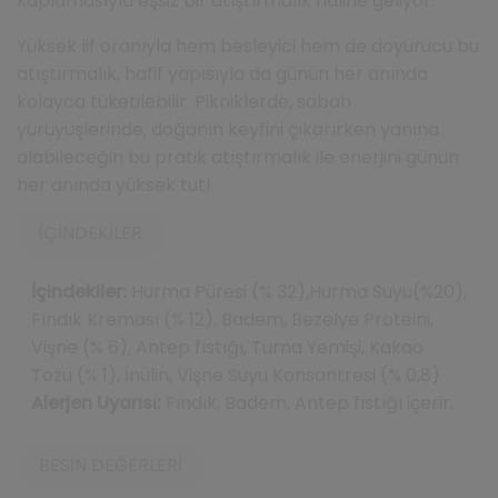
kaplamasıyla eşsiz bir atıştırmalık haline geliyor.
Yüksek lif oranıyla hem besleyici hem de doyurucu bu
atıştırmalık, hafif yapısıyla da günün her anında
kolayca tüketilebilir. Pikniklerde, sabah
yürüyüşlerinde, doğanın keyfini çıkarırken yanına
alabileceğin bu pratik atıştırmalık ile enerjini günün
her anında yüksek tut!
İÇINDEKILER
İçindekiler:
Hurma Püresi (% 32),Hurma Suyu(%20),
Fındık Kreması (% 12), Badem, Bezelye Proteini,
Vişne (% 6), Antep fıstığı, Turna Yemişi, Kakao
Tozu (% 1), İnülin, Vişne Suyu Konsantresi (% 0,8)
Alerjen Uyarısı:
Fındık, Badem, Antep fıstığı içerir.
BESIN DEĞERLERI