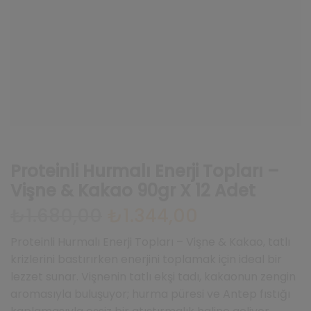
Proteinli Hurmalı Enerji Topları –
Vişne & Kakao 90gr X 12 Adet
₺
1.680,00
Orijinal
₺
1.344,00
Şu
fiyat:
andaki
₺1.680,00.
fiyat:
Proteinli Hurmalı Enerji Topları – Vişne & Kakao, tatlı
₺1.344,00.
krizlerini bastırırken enerjini toplamak için ideal bir
lezzet sunar. Vişnenin tatlı ekşi tadı, kakaonun zengin
aromasıyla buluşuyor; hurma püresi ve Antep fıstığı