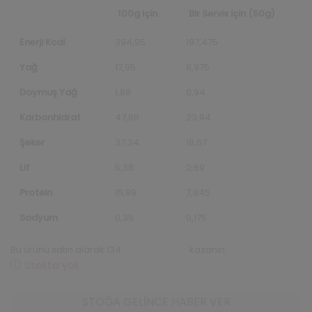
100g için
Bir Servis için (50g)
Enerji Kcal
394,95
197,475
Yağ
17,95
8,975
Doymuş Yağ
1,88
0,94
Karbonhidrat
47,88
23,94
Şeker
37,34
18,67
Lif
5,38
2,69
Protein
15,89
7,945
Sodyum
0,35
0,175
Bu ürünü satın alarak 134
repeats puanı
kazanın.
Stokta yok
STOĞA GELINCE HABER VER