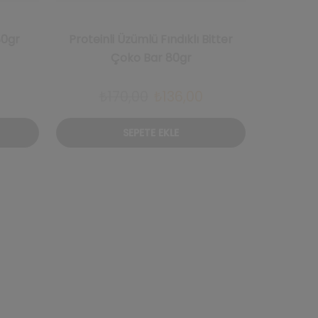
80gr
Proteinli Üzümlü Fındıklı Bitter
Sütlü Ç
Çoko Bar 80gr
Şu
Orijinal
Şu
₺
170,00
₺
136,00
₺
1
andaki
fiyat:
andaki
SEPETE EKLE
iyat:
₺170,00.
fiyat:
₺96,00.
₺136,00.