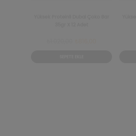
Yüksek Proteinli Dubai Çoko Bar
Yükse
35gr X 12 Adet
Orijinal
Şu
₺
1.020,00
₺
816,00
fiyat:
andaki
SEPETE EKLE
₺1.020,00.
fiyat:
₺816,00.