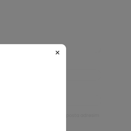
×
da kullanılması için adım, e-posta adresim
ıcıya kaydedilsin.