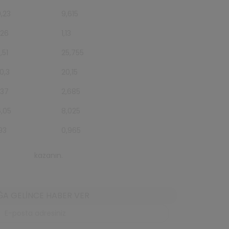
9,23
9,615
,26
1,13
,51
25,755
0,3
20,15
,37
2,685
6,05
8,025
,93
0,965
ats puanı
kazanın.
A GELINCE HABER VER