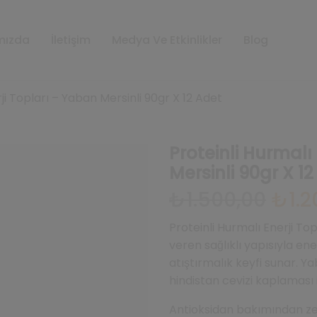
mızda
İletişim
Medya Ve Etkinlikler
Blog
ji Topları – Yaban Mersinli 90gr X 12 Adet
Proteinli Hurmalı
Mersinli 90gr X 1
Orijinal
₺
1.500,00
₺
1.
fiyat:
₺1.500,
Proteinli Hurmalı Enerji To
veren sağlıklı yapısıyla ene
atıştırmalık keyfi sunar. Y
hindistan cevizi kaplaması 
Antioksidan bakımından zeng