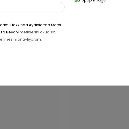
önderimi Hakkında Aydınlatma Metni
Rıza Beyanı
metinlerini okudum,
İlgili ürünler
erilmesini onaylıyorum.
RIM 20%
İNDIRIM 20%