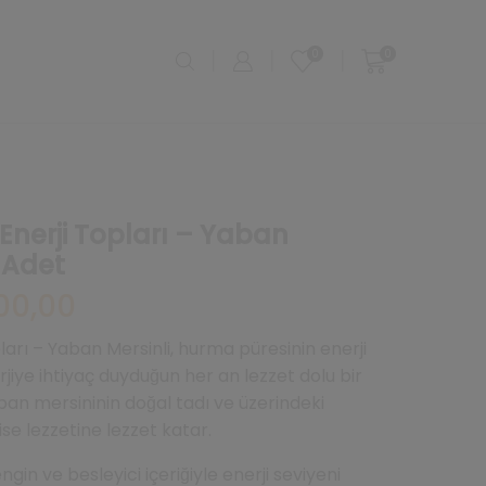
0
0
 Enerji Topları – Yaban
2 Adet
Şu
200,00
andaki
00.
fiyat:
pları – Yaban Mersinli, hurma püresinin enerji
₺1.200,00.
rjiye ihtiyaç duyduğun her an lezzet dolu bir
aban mersininin doğal tadı ve üzerindeki
ise lezzetine lezzet katar.
in ve besleyici içeriğiyle enerji seviyeni