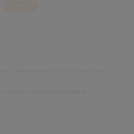
LARI – YABAN MERSINLI 90GR X 12 ADET" IÇIN YORUM
mayacak. Gerekli alanlar işaretlenir