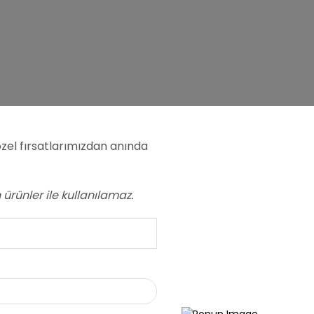
zel fırsatlarımızdan anında
Ad
*
ürünler ile kullanılamaz.
E-posta
*
Daha sonraki yorumlarım
ve site adresim bu taray