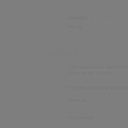
Kategori:
Çoko Barlar
Paylaş:
DEĞERLENDIRMELER (0)
"PROTEINLI HURMALI ENERJI TOP
YAPAN ILK KIŞI SIZ OLUN
E-posta hesabınız yayımlan
Puanınız
*
Yorumunuz
*