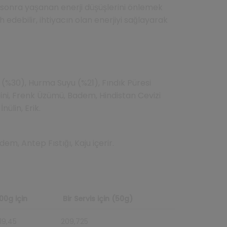
n sonra yaşanan enerji düşüşlerini önlemek
ih edebilir, ihtiyacın olan enerjiyi sağlayarak
(%30), Hurma Suyu (%21), Fındık Püresi
eini, Frenk Üzümü, Badem, Hindistan Cevizi
nülin, Erik.
dem, Antep Fıstığı, Kaju içerir.
00g için
Bir Servis için (50g)
19,45
209,725