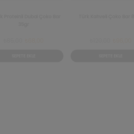
k Proteinli Dubai Çoko Bar
Türk Kahveli Çoko Bar 
35gr
Orijinal
Şu
Orijinal
₺
85,00
₺
68,00
₺
120,00
₺
96,00
fiyat:
andaki
fiyat:
SEPETE EKLE
SEPETE EKLE
₺85,00.
fiyat:
₺120,00.
f
₺68,00.