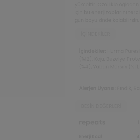
yükseltir. Özellikle öğlede
için bu enerji toplarını terc
gün boyu zinde kalabilirsin.
İÇINDEKILER
İçindekiler:
Hurma Püresi 
(%12), Kaju, Bezelye Prot
(%4), Yaban Mersini (%1), İ
Alerjen Uyarısı:
Fındık, Ba
BESIN DEĞERLERI
1
Enerji Kcal
4