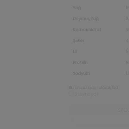
Yağ
1
Doymuş Yağ
2
Karbonhidrat
51
Şeker
4
Lif
5
Protein
1
Sodyum
1
Bu ürünü satın alarak 120
repe
Stokta yok
STOĞ