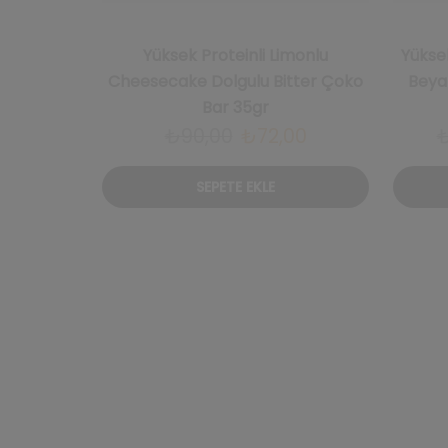
Yüksek Proteinli Limonlu
Yüksek
Cheesecake Dolgulu Bitter Çoko
Beya
Bar 35gr
Orijinal
Şu
₺
90,00
₺
72,00
fiyat:
andaki
SEPETE EKLE
₺90,00.
fiyat:
₺72,00.