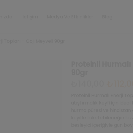
mızda
İletişim
Medya Ve Etkinlikler
Blog
ji Topları – Goji Meyveli 90gr
Proteinli Hurmalı 
90gr
Orijinal
₺
140,00
₺
112,0
fiyat:
₺140,00.
Proteinli Hurmalı Enerji Topl
atıştırmalık keyfi için ideal 
hurma püresi ve hindistan 
keyifle tüketebileceğin lezz
besleyici içeriğiyle gün bo