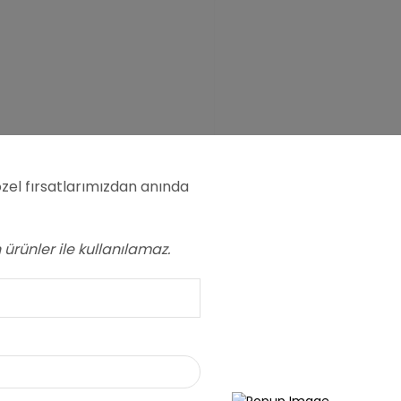
zel fırsatlarımızdan anında
Ad
*
ürünler ile kullanılamaz.
E-posta
*
Daha sonraki yorumlarım
ve site adresim bu taray