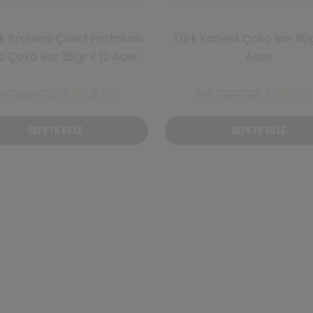
 Proteinli Çilekli Portakallı
Türk Kahveli Çoko Bar 80g
z Çoko Bar 35gr X 12 Adet
Adet
Orijinal
Şu
Orijinal
₺
1.080,00
₺
864,00
₺
1.200,00
₺
960,0
fiyat:
andaki
fiyat:
SEPETE EKLE
SEPETE EKLE
₺1.080,00.
fiyat:
₺1.200,
₺864,00.