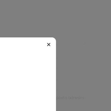
×
da kullanılması için adım, e-posta adresim
ıcıya kaydedilsin.