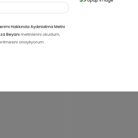
önderimi Hakkında Aydınlatma Metni
Rıza Beyanı
metinlerini okudum,
İlgili ürünler
erilmesini onaylıyorum.
RIM 20%
İNDIRIM 20%