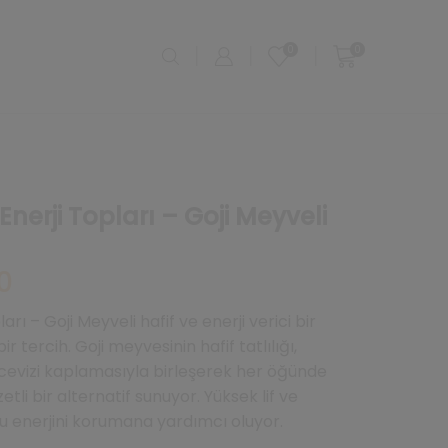
0
0
Enerji Topları – Goji Meyveli
Şu
0
andaki
fiyat:
arı – Goji Meyveli hafif ve enerji verici bir
₺112,00.
bir tercih. Goji meyvesinin hafif tatlılığı,
cevizi kaplamasıyla birleşerek her öğünde
etli bir alternatif sunuyor. Yüksek lif ve
yu enerjini korumana yardımcı oluyor.