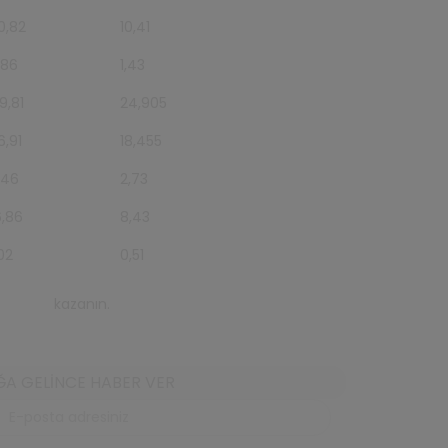
0,82
10,41
,86
1,43
9,81
24,905
6,91
18,455
,46
2,73
6,86
8,43
,02
0,51
s puanı
kazanın.
A GELINCE HABER VER