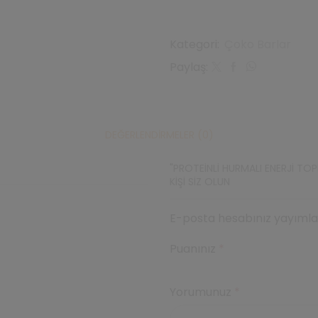
Kategori:
Çoko Barlar
Paylaş:
DEĞERLENDIRMELER (0)
"PROTEINLI HURMALI ENERJI TOP
KIŞI SIZ OLUN
E-posta hesabınız yayımlan
Puanınız
*
Yorumunuz
*