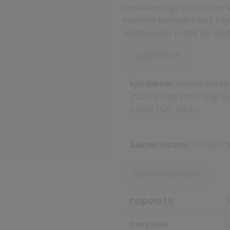
Özellikle doğa yürüyüşleri v
Proteinli Hurmalı Enerji To
alabileceğin pratik bir atış
İÇINDEKILER
İçindekiler:
Hurma Püresi 
(%12), Fındık (%11), Goji B
Cevizi (%3), İnülin.
Alerjen Uyarısı:
Fındık, Chi
BESIN DEĞERLERI
1
Enerji Kcal
4