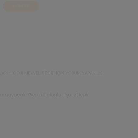
LARI – GOJI MEYVELI 90GR" IÇIN YORUM YAPAN ILK
mayacak. Gerekli alanlar işaretlenir