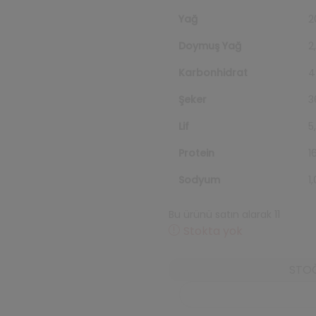
Yağ
2
Doymuş Yağ
2
Karbonhidrat
4
Şeker
3
Lif
5
Protein
1
Sodyum
1
Bu ürünü satın alarak 11
repeat
Stokta yok
STOĞ