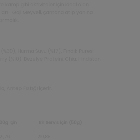
e kamp gibi aktiviteler için ideal olan
pları- Goji Meyveli, çantana atıp yanına
tırmalık.
(%30), Hurma Suyu (%17), Fındık Püresi
erry (%10), Bezelye Proteini, Chia, Hindistan
a, Antep Fıstığı içerir.
00g için
Bir Servis için (50g)
21,76
210,88