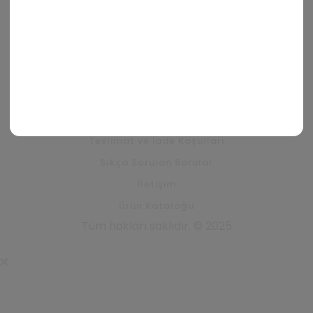
Mesafeli Satış Sözleşmesi
Üye Sözleşmesi
YARDIM
Hesabım
İstek Listem
Teslimat ve İade Koşulları
Sıkça Sorulan Sorular
İletişim
Ürün Kataloğu
Tüm hakları saklıdır. © 2025