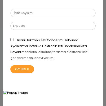
EXTRA Proteinli Çoko Bar
YUM Çoko Bar
PRO Yüksek Proteinli Krema
EXTRA Proteinli Krema
PRO Yüksek Proteinli Kurabiye
Ticari Elektronik İleti Gönderimi Hakkında
PRO Yüksek Proteinli Madlen Çikolata
Aydınlatma Metni
ve
Elektronik İleti Gönderimi Rıza
Beyanı
metinlerini okudum, tarafıma elektronik ileti
KURUMSAL
gönderilmesini onaylıyorum.
Alerjen ve GDO Politikası
Çerez Politikası
Hakkımızda
Kalite ve Gıda Güvenliği Politikası
Kullanıcı Hüküm ve Şartlar
KVKK Aydınlatma Metni