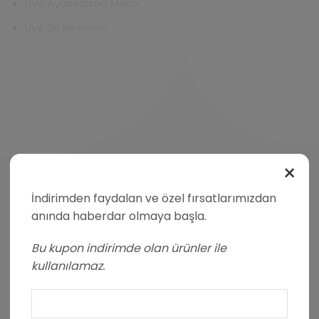
Üye Aydınlatma Metni
Üye Sözleşmesi
×
İndirimden faydalan ve özel fırsatlarımızdan
anında haberdar olmaya başla.
Bu kupon indirimde olan ürünler ile
Facebook
Instagram
Whatsapp
kullanılamaz.
POPÜLER KATEGORILER
PRO Yüksek Proteinli Çoko Bar